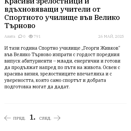
Красиви зрелостници и
вдъхновяващи учители от
Спортното училище във Велико
Търново
Алита
0
791
26 МАЙ, 2025
И тази година Спортно училище „Георги Живков“ 
във Велико Търново изпрати с гордост поредния 
випуск абитуриенти – млади, енергични и готови 
да продължат напред по пътя на живота. Освен с 
красива визия, зрелостниците впечатлиха и с 
увереността, която само спортът и добрата 
подготовка могат да дадат.
1.
ПРЕД.
СЛЕД.