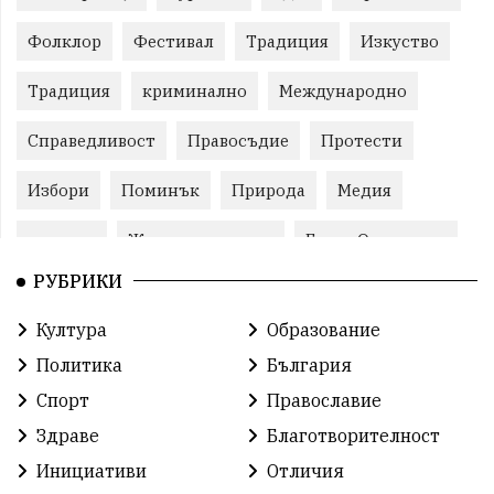
Фолклор
Фестивал
Традиция
Изкуство
Традиция
криминално
Международно
Справедливост
Правосъдие
Протести
Избори
Поминък
Природа
Медия
протест
Животновъдство
Горна Оряховица
РУБРИКИ
Култура
Образование
Политика
България
Спорт
Православие
Здраве
Благотворителност
Инициативи
Отличия