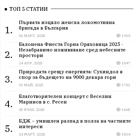
ТОП 5 СТАТИИ
Първата изцяло женска локомотивна
1.
бригада в България
06 МАРТ, 2025
1918
Балонена Фиеста Горна Оряховица 2025 -
Незабравимо изживяване сред небесните
2.
простори
24 АПР, 2025
1847
Природата срещу енергията: Сухиндол в
3.
спор за бъдещето на 9000 декара гори
01 МАЙ, 2025
1781
Благотворителен концерт с Веселин
4.
Маринов в с. Ресен
05 ЮНИ, 2025
1665
БДЖ – умишлен разпад в полза на частните
5.
интереси
24 МАРТ, 2025
1564