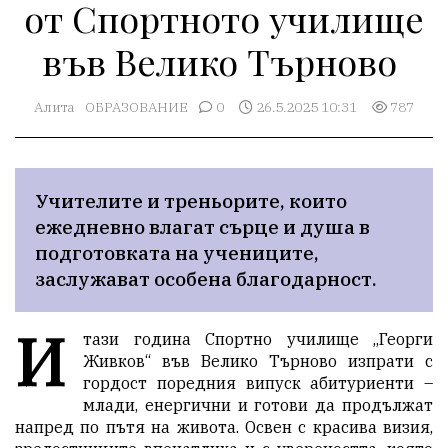
от Спортното училище
във Велико Търново
Алита
ОБРАЗОВАНИЕ
0
26.5.2025 10:31
787
Учителите и треньорите, които 
ежедневно влагат сърце и душа в 
подготовката на учениците, 
заслужават особена благодарност. 
И
тази година Спортно училище „Георги
Живков“ във Велико Търново изпрати с
гордост поредния випуск абитуриенти –
млади, енергични и готови да продължат
напред по пътя на живота. Освен с красива визия,