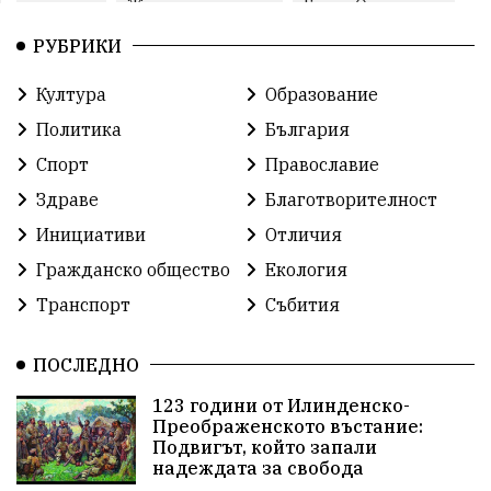
протест
Животновъдство
Горна Оряховица
РУБРИКИ
Култура
Образование
Политика
България
Спорт
Православие
Здраве
Благотворителност
Инициативи
Отличия
Гражданско общество
Екология
Транспорт
Събития
ПОСЛЕДНО
123 години от Илинденско-
Преображенското въстание:
Подвигът, който запали
надеждата за свобода