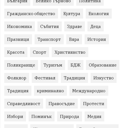
България
Велико Търново
Политика
Гражданско общество
Култура
Екология
Икономика
Събития
Здраве
Деца
Празници
Транспорт
Вяра
История
Красота
Спорт
Християнство
Поликраище
Туризъм
БДЖ
Образование
Фолклор
Фестивал
Традиция
Изкуство
Традиция
криминално
Международно
Справедливост
Правосъдие
Протести
Избори
Поминък
Природа
Медия