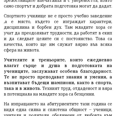
зрелостниците впечатлиха и с увереността, която
само спортът и добрата подготовка могат да дадат.
Спортното училище не е просто учебно заведение
,а е място, където се изграждат характери,
дисциплина и борбен дух. Там младите хора се
учат да преодоляват трудности, да работят в екип
и да следват целите си с постоянство. Това са
качества, които ще им служат вярно във всяка
сфера на живота.
Учителите и треньорите, които ежедневно
влагат сърце и душа в подготовката на
учениците, заслужават особена благодарност.
Те не просто преподават знания и умения, а
възпитават бъдещи шампиони, както в спорта,
така и в живота.
Техният труд, отдаденост и вяра
в потенциала на младите хора са безценни.
На изпращането на абитуриентите тази година се
видя една силна и сплотена общност – ученици,
учители и родители, обединени от любовта към