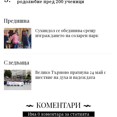
родолюбие пред 200 ученици
Предишна
Сухиндол се обединява срещу
изграждането на соларен парк
Следваща
Велико Търново празнува 24 май с
шествие на духа и надеждата
КОМЕНТАРИ
Има 0 коментара за статията