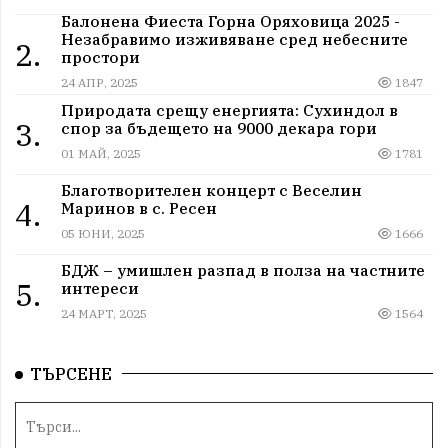
Балонена Фиеста Горна Оряховица 2025 -
Незабравимо изживяване сред небесните
2.
простори
24 АПР, 2025
1847
Природата срещу енергията: Сухиндол в
3.
спор за бъдещето на 9000 декара гори
01 МАЙ, 2025
1781
Благотворителен концерт с Веселин
4.
Маринов в с. Ресен
05 ЮНИ, 2025
1666
БДЖ – умишлен разпад в полза на частните
5.
интереси
24 МАРТ, 2025
1564
ТЪРСЕНЕ