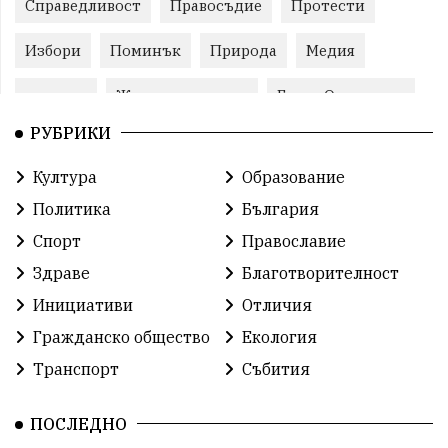
Справедливост
Правосъдие
Протести
Избори
Поминък
Природа
Медия
протест
Животновъдство
Горна Оряховица
РУБРИКИ
Култура
Образование
Политика
България
Спорт
Православие
Здраве
Благотворителност
Инициативи
Отличия
Гражданско общество
Екология
Транспорт
Събития
ПОСЛЕДНО