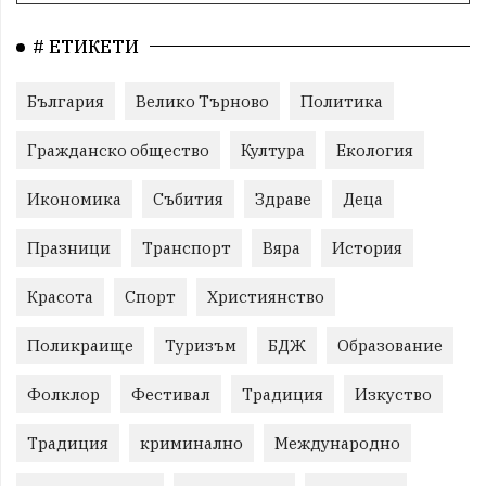
# ЕТИКЕТИ
България
Велико Търново
Политика
Гражданско общество
Култура
Екология
Икономика
Събития
Здраве
Деца
Празници
Транспорт
Вяра
История
Красота
Спорт
Християнство
Поликраище
Туризъм
БДЖ
Образование
Фолклор
Фестивал
Традиция
Изкуство
Традиция
криминално
Международно