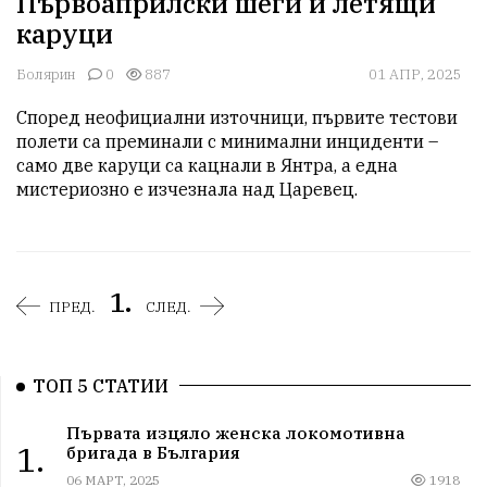
Първоаприлски шеги и летящи
каруци
Болярин
0
887
01 АПР, 2025
Според неофициални източници, първите тестови 
полети са преминали с минимални инциденти – 
само две каруци са кацнали в Янтра, а една 
мистериозно е изчезнала над Царевец. 
1.
ПРЕД.
СЛЕД.
ТОП 5 СТАТИИ
Първата изцяло женска локомотивна
1.
бригада в България
06 МАРТ, 2025
1918