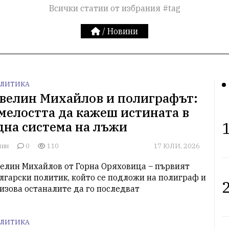
Всички статии от избрания #tag
/
Новини
ЛИТИКА
велин Михайлов и полиграфът:
мелостта да кажеш истината в
1
дна система на лъжи
лин
0
110
17 ЮЛИ, 2026
елин Михайлов от Горна Оряховица – първият 
лгарски политик, който се подложи на полиграф и 
2
изова останалите да го последват
ЛИТИКА