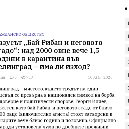
АЖДАНСКО ОБЩЕСТВО
азусът „Бай Рибан и неговото
тадо“: над 2000 овце вече 1,5
одини в карантина във
елинград – има ли изход?
лин
0
713
10 АПР, 2026
линград – мястото, където трудът на един 
цевъд се превърна в национален символ на борба, 
доверие и политически спорове. Георги Илиев, 
вестен като бай Рибан, и неговото стадо от близо 
00 овце (включително агнета) стоят затворени в 
шарите вече близо година и половина. Официално 
заради установена чума по дребните преживни 