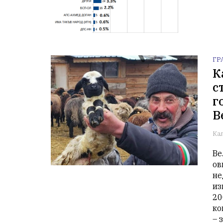
ГР
К
с
г
В
Ка
Ве
ов
не
из
20
ко
– 