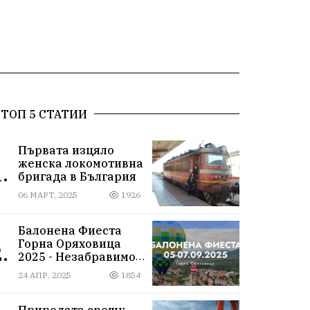
ТОП 5 СТАТИИ
Първата изцяло
женска локомотивна
.
бригада в България
06 МАРТ, 2025
1926
Балонена Фиеста
Горна Оряховица
.
2025 - Незабравимо
изживяване сред
24 АПР, 2025
1854
небесните простори
Природата срещу