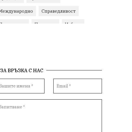
Международно
Справедливост
Правосъдие
Протести
Избори
Поминък
Природа
Медия
протест
Животновъдство
Горна Оряховица
ЗА ВРЪЗКА С НАС