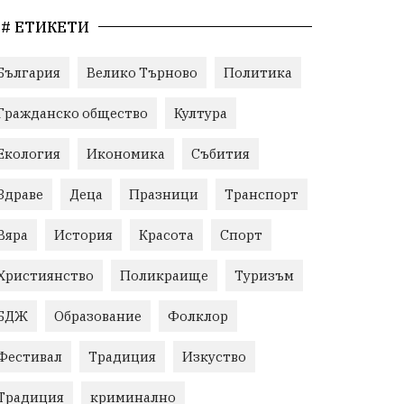
# ЕТИКЕТИ
България
Велико Търново
Политика
Гражданско общество
Култура
Екология
Икономика
Събития
Здраве
Деца
Празници
Транспорт
Вяра
История
Красота
Спорт
Християнство
Поликраище
Туризъм
БДЖ
Образование
Фолклор
Фестивал
Традиция
Изкуство
Традиция
криминално