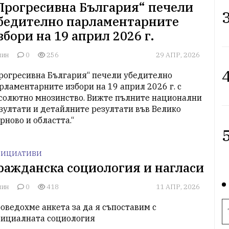
Прогресивна България“ печели
3
бедително парламентарните
збори на 19 април 2026 г.
лин
0
256
29 АПР, 2026
4
рогресивна България“ печели убедително 
рламентарните избори на 19 април 2026 г. с 
солютно мнозинство. Вижте пълните национални 
зултати и детайлните резултати във Велико 
рново и областта.“
5
ИЦИАТИВИ
ражданска социология и нагласи
лин
0
418
11 АПР, 2026
оведохме анкета за да я съпоставим с 
ициалната социология 