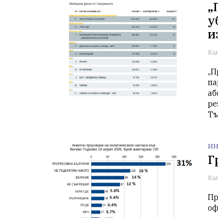
„
у
и
Ка
„П
па
аб
ре
Тъ
ИН
Г
Ка
Пр
оф