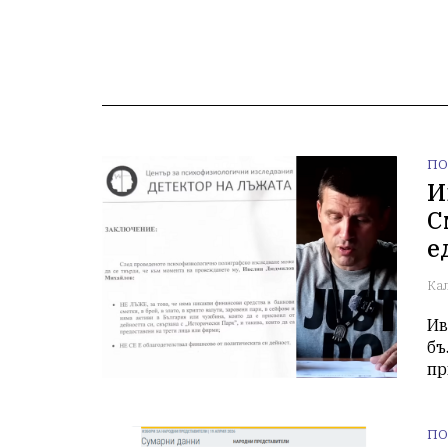
ПО
И
С
е
Ка
Ив
бъ
пр
ПО