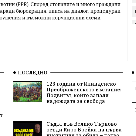
вотни (PPR). Според стопаните и много граждани 
заради бюрокрация, липса на диалог, процедурни 
рушения и възможни корупционни схеми.
ПОСЛЕДНО
123 години от Илинденско-
Преображенското въстание:
Подвигът, който запали
надеждата за свобода
т
Съдът във Велико Търново
осъди Киро Брейка на първа
инстанция за обида – какво