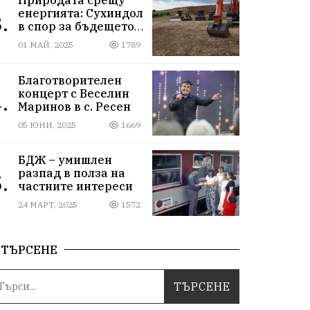
енергията: Сухиндол
.
в спор за бъдещето
на 9000 декара гори
01 МАЙ, 2025
1789
Благотворителен
концерт с Веселин
.
Маринов в с. Ресен
05 ЮНИ, 2025
1669
БДЖ – умишлен
разпад в полза на
.
частните интереси
24 МАРТ, 2025
1572
ТЪРСЕНЕ