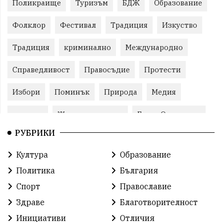
Поликраище
Туризъм
БДЖ
Образование
Фолклор
Фестивал
Традиция
Изкуство
Традиция
криминално
Международно
Справедливост
Правосъдие
Протести
Избори
Поминък
Природа
Медия
протест
Животновъдство
Горна Оряховица
РУБРИКИ
Култура
Образование
Политика
България
Спорт
Православие
Здраве
Благотворителност
Инициативи
Отличия