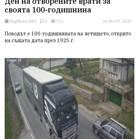
Ден на отворените врати за
своята 100-годишнина
RegNews.NET
0
731
28 МАРТ, 2025
Поводът е 100-годишнината на летището, открито 
на същата дата през 1925 г.