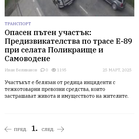
ТРАНСПОРТ
Опасен пътен участък:
Предизвикателства по трасе Е-89
при селата Поликраище и
Самоводене
Иван Беливанов
0
1195
25 МАРТ, 2025
Участъкът е белязан от редица инциденти с 
тежкотоварни превозни средства, които 
застрашават живота и имуществото на жителите.
1.
ПРЕД.
СЛЕД.