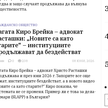
едва и защо случаят продължава да вълнува 
3
ществеността.
АЖДАНСКО ОБЩЕСТВО
агата Киро Брейка – адвокат
4
асташки: „Новите са като
тарите“ – институциите
родължават да бездействат
лин
0
238
08 ЮНИ, 2026
5
гата Киро Брейка – адвокат Христо Расташки 
одължава и през юни 2026 г. Запорите все още 
жат, институциите бездействат, а в новото видео 
овите са като старите?“ Киро показва, че 
стемата не се променя. Пример ли е това за дела-
мари (SLAPP) в България?