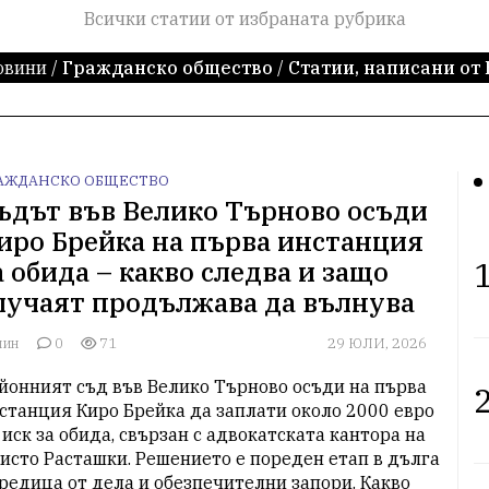
Всички статии от избраната рубрика
овини
/
Гражданско общество
/
Статии, написани от
АЖДАНСКО ОБЩЕСТВО
ъдът във Велико Търново осъди
иро Брейка на първа инстанция
1
а обида – какво следва и защо
лучаят продължава да вълнува
лин
0
71
29 ЮЛИ, 2026
йонният съд във Велико Търново осъди на първа 
2
станция Киро Брейка да заплати около 2000 евро 
 иск за обида, свързан с адвокатската кантора на 
исто Расташки. Решението е пореден етап в дълга 
редица от дела и обезпечителни запори. Какво 