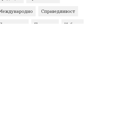
Международно
Справедливост
Правосъдие
Протести
Избори
Поминък
Природа
Медия
протест
Животновъдство
Горна Оряховица