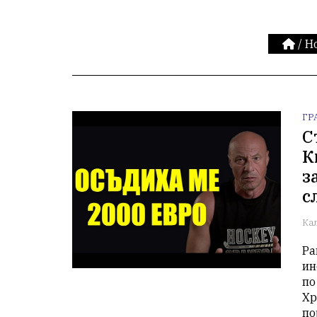
/
Н
ГР
С
К
з
с
Ка
Ра
ин
по
Хр
по