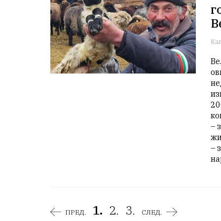
г
В
Ка
Ве
ов
не
из
20
ко
– 
жи
– 
на
1.
2.
3.
ПРЕД.
СЛЕД.