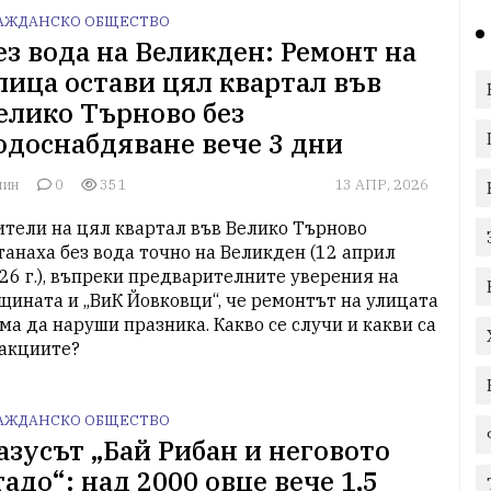
АЖДАНСКО ОБЩЕСТВО
ез вода на Великден: Ремонт на
лица остави цял квартал във
елико Търново без
одоснабдяване вече 3 дни
лин
0
351
13 АПР, 2026
тели на цял квартал във Велико Търново 
танаха без вода точно на Великден (12 април 
26 г.), въпреки предварителните уверения на 
щината и „ВиК Йовковци“, че ремонтът на улицата 
ма да наруши празника. Какво се случи и какви са 
акциите?
АЖДАНСКО ОБЩЕСТВО
азусът „Бай Рибан и неговото
тадо“: над 2000 овце вече 1,5