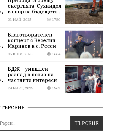
Природата срещу
енергията: Сухиндол
.
в спор за бъдещето
на 9000 декара гори
01 МАЙ, 2025
1780
Благотворителен
концерт с Веселин
.
Маринов в с. Ресен
05 ЮНИ, 2025
1664
БДЖ – умишлен
разпад в полза на
.
частните интереси
24 МАРТ, 2025
1563
ТЪРСЕНЕ