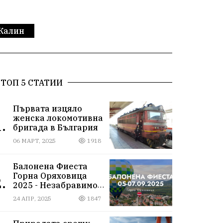
 Калин
ТОП 5 СТАТИИ
Първата изцяло
женска локомотивна
.
бригада в България
06 МАРТ, 2025
1918
Балонена Фиеста
Горна Оряховица
.
2025 - Незабравимо
изживяване сред
24 АПР, 2025
1847
небесните простори