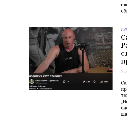
сл
об
ГР
С
Р
с
п
Ка
Са
пр
те
„Н
си
ша