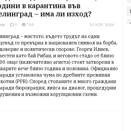
одини в карантина във
елинград – има ли изход?
лин
0
708
10 АПР, 2026
линград – мястото, където трудът на един 
цевъд се превърна в национален символ на борба, 
доверие и политически спорове. Георги Илиев, 
вестен като бай Рибан, и неговото стадо от близо 
00 овце (включително агнета) стоят затворени в 
шарите вече близо година и половина. Официално 
заради установена чума по дребните преживни 
вотни (PPR). Според стопаните и много граждани 
заради бюрокрация, липса на диалог, процедурни 
рушения и възможни корупционни схеми.