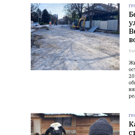
ГР
Б
у
В
в
Ка
Жи
ос
20
об
ня
ре
ГР
К
с