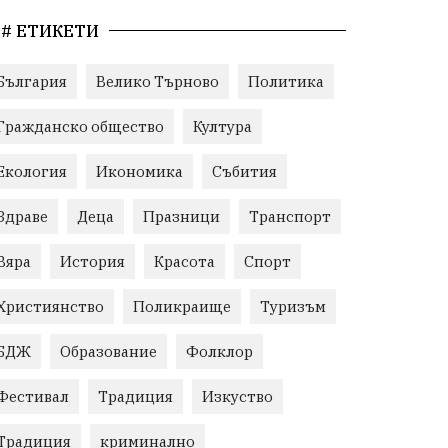
# ЕТИКЕТИ
България
Велико Търново
Политика
Гражданско общество
Култура
Екология
Икономика
Събития
Здраве
Деца
Празници
Транспорт
Вяра
История
Красота
Спорт
Християнство
Поликраище
Туризъм
БДЖ
Образование
Фолклор
Фестивал
Традиция
Изкуство
Традиция
криминално