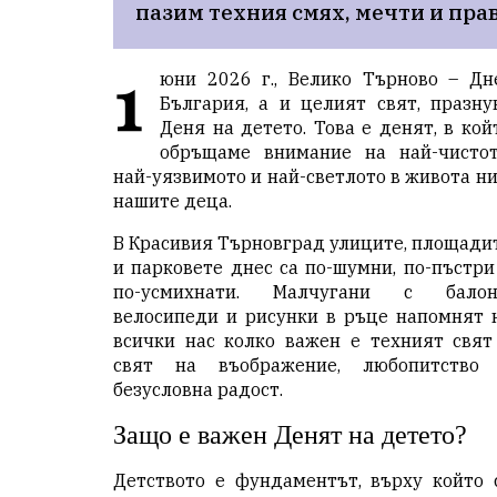
пазим техния смях, мечти и прав
1
юни 2026 г., Велико Търново – Дн
България, а и целият свят, празну
Деня на детето. Това е денят, в кой
обръщаме внимание на най-чистот
най-уязвимото и най-светлото в живота ни
нашите деца.
В Красивия Търновград улиците, площади
и парковете днес са по-шумни, по-пъстри
по-усмихнати. Малчугани с балон
велосипеди и рисунки в ръце напомнят 
всички нас колко важен е техният свят
свят на въображение, любопитство
безусловна радост.
Защо е важен Денят на детето?
Детството е фундаментът, върху който 