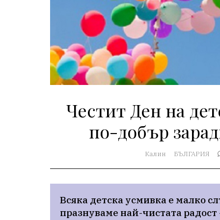
Честит Ден на дет
по-добър зара
Калин
БЪЛГАРИЯ
Всяка детска усмивка е малко слъ
празнуваме най-чистата радост –