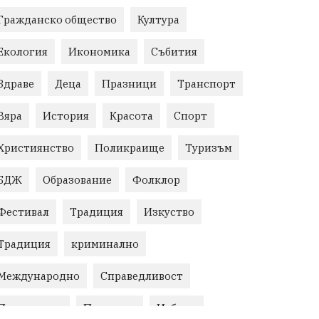
Гражданско общество
Култура
Екология
Икономика
Събития
Здраве
Деца
Празници
Транспорт
Вяра
История
Красота
Спорт
Християнство
Поликраище
Туризъм
БДЖ
Образование
Фолклор
Фестивал
Традиция
Изкуство
Традиция
криминално
Международно
Справедливост
Правосъдие
Протести
Избори