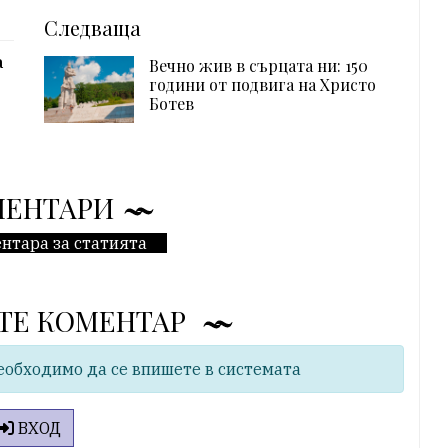
Следваща
а
Вечно жив в сърцата ни: 150
о
години от подвига на Христо
Ботев
МЕНТАРИ
нтара за статията
ТЕ КОМЕНТАР
еобходимо да се впишете в системата
ВХОД