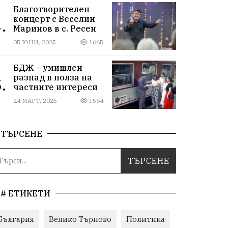
Благотворителен
концерт с Веселин
.
Маринов в с. Ресен
05 ЮНИ, 2025
1665
БДЖ – умишлен
разпад в полза на
.
частните интереси
24 МАРТ, 2025
1564
ТЪРСЕНЕ
# ЕТИКЕТИ
България
Велико Търново
Политика