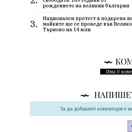
рождението на великия българин
Национален протест в подкрепа н
3.
майките ще се проведе във Велик
Търново на 14 юли
КО
Има 0 коме
НАПИШЕ
За да добавяте коментари е н