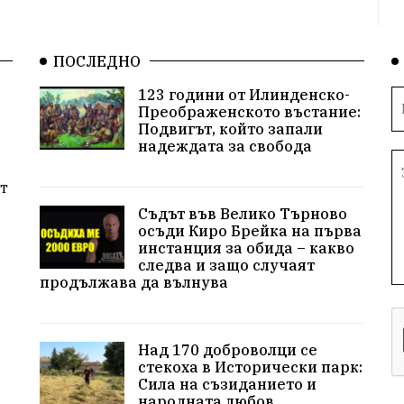
ПОСЛЕДНО
123 години от Илинденско-
Преображенското въстание:
Подвигът, който запали
надеждата за свобода
т
Съдът във Велико Търново
осъди Киро Брейка на първа
инстанция за обида – какво
следва и защо случаят
продължава да вълнува
Над 170 доброволци се
стекоха в Исторически парк:
Сила на съзиданието и
народната любов