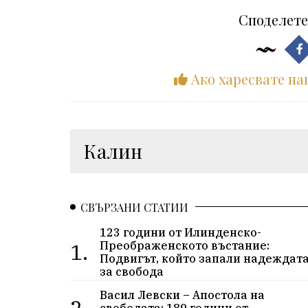
Споделете
Ако харесвате на
Калин
СВЪРЗАНИ СТАТИИ
123 години от Илинденско-
1.
Преображенското въстание:
Подвигът, който запали надеждат
за свобода
Васил Левски – Апостола на
2.
свободата: 189 години от