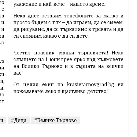
то
уважение и най-вече – нашето време.
 е
та
Нека днес оставим телефоните за малко и
 и
просто бъдем с тях – да играем, да се смеем,
 и
да рисуваме, да се търкаляме в тревата и да
ва
си спомним какво е да си дете.
ър
Честит празник, малки търновчета! Нека
слънцето на 1 юни грее ярко над хълмовете
ез
на Велико Търново и в сърцата на всички
ни
вас!
ки
и,
От целия екип на krasivtarnovgrad.bg ви
и,
пожелаваме леко и щастливо детство!
Но
от
ци
#Деца
#Велико Търново