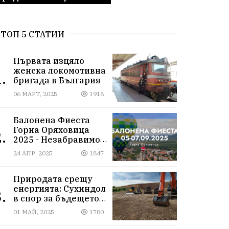
ТОП 5 СТАТИИ
Първата изцяло
женска локомотивна
.
бригада в България
06 МАРТ, 2025
1918
Балонена Фиеста
Горна Оряховица
.
2025 - Незабравимо
изживяване сред
24 АПР, 2025
1847
небесните простори
Природата срещу
енергията: Сухиндол
.
в спор за бъдещето
на 9000 декара гори
01 МАЙ, 2025
1780