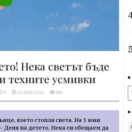
4
5
ето! Нека светът бъде
ди техните усмивки
0
1.6.2026 13:01
206
нце, което стопля света. На 1 юни 
 Деня на детето. Нека си обещаем да 