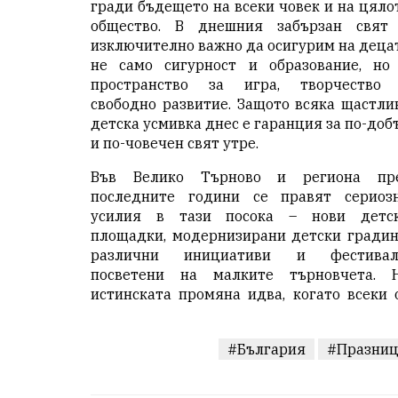
гради бъдещето на всеки човек и на цяло
общество. В днешния забързан свят
изключително важно да осигурим на деца
не само сигурност и образование, но
пространство за игра, творчество
свободно развитие. Защото всяка щастли
детска усмивка днес е гаранция за по-доб
и по-човечен свят утре.
Във Велико Търново и региона пр
последните години се правят сериоз
усилия в тази посока – нови детс
площадки, модернизирани детски градин
различни инициативи и фестивал
посветени на малките търновчета. 
истинската промяна идва, когато всеки 
#България
#Празни