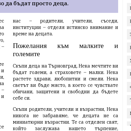
о да бъдат просто деца.
ес
нас – родители, учители, съседи,
ва
институции – отделя истинско внимание и
то
време на децата.
о,
Пожелания към малките и
 –
големите
те
Скъпи деца на Търновград, Нека мечтите ви
 и
бъдат големи, а страховете – малки. Нека
и,
растете здрави, любопитни и смели. Нека
на
светът ви бъде място, в което се чувствате
 –
обичани, защитени и свободни да бъдете
 и
себе си.
Скъпи родители, учители и възрастни, Нека
никога не забравяме, че децата не са
миниатюрни възрастни. Те са отделен свят,
се
който заслужава нашето търпение,