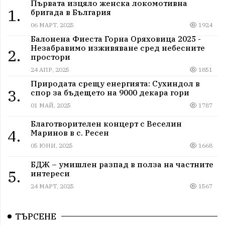
Първата изцяло женска локомотивна
1.
бригада в България
06 МАРТ, 2025
1924
Балонена Фиеста Горна Оряховица 2025 -
Незабравимо изживяване сред небесните
2.
простори
24 АПР, 2025
1851
Природата срещу енергията: Сухиндол в
3.
спор за бъдещето на 9000 декара гори
01 МАЙ, 2025
1787
Благотворителен концерт с Веселин
4.
Маринов в с. Ресен
05 ЮНИ, 2025
1668
БДЖ – умишлен разпад в полза на частните
5.
интереси
24 МАРТ, 2025
1567
ТЪРСЕНЕ