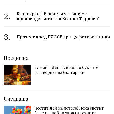
2.
Кrоnоѕраn: "B нeдeля зaтвapямe
пpoизвoдcтвoтo във Beлиĸo Tъpнoвo"
3.
Протест пред РИОСВ срещу фотоволтаици
Предишна
24 май – Денят, в който буквите
заговориха на български
Следваща
Честит Ден на детето! Нека светът
бъде по-добър заради техните