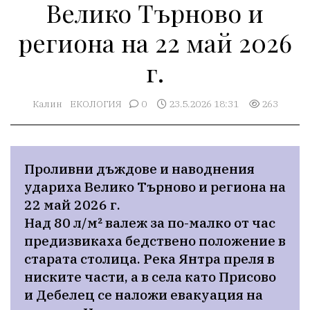
Велико Търново и
региона на 22 май 2026
г.
Калин
ЕКОЛОГИЯ
0
23.5.2026 18:31
263
Проливни дъждове и наводнения 
удариха Велико Търново и региона на 
22 май 2026 г.

Над 80 л/м² валеж за по-малко от час 
предизвикаха бедствено положение в 
старата столица. Река Янтра преля в 
ниските части, а в села като Присово 
и Дебелец се наложи евакуация на 