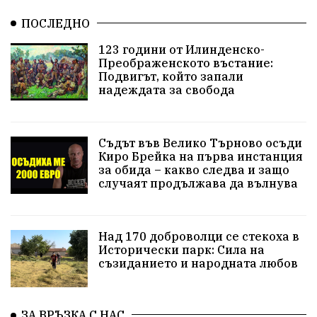
ПОСЛЕДНО
123 години от Илинденско-
Преображенското въстание:
Подвигът, който запали
надеждата за свобода
Съдът във Велико Търново осъди
Киро Брейка на първа инстанция
за обида – какво следва и защо
случаят продължава да вълнува
Над 170 доброволци се стекоха в
Исторически парк: Сила на
съзиданието и народната любов
ЗА ВРЪЗКА С НАС