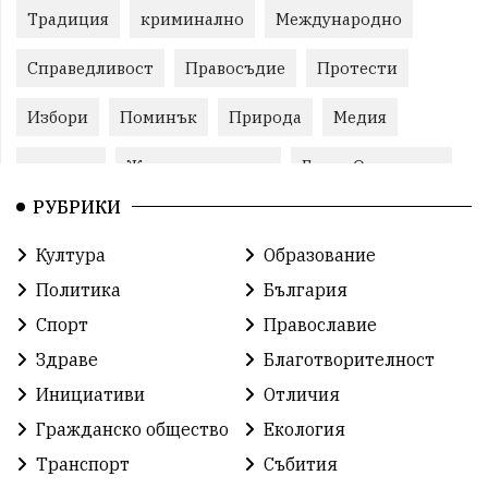
Традиция
криминално
Международно
Справедливост
Правосъдие
Протести
Избори
Поминък
Природа
Медия
протест
Животновъдство
Горна Оряховица
РУБРИКИ
Култура
Образование
Политика
България
Спорт
Православие
Здраве
Благотворителност
Инициативи
Отличия
Гражданско общество
Екология
Транспорт
Събития