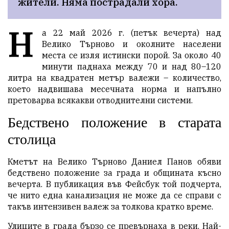
жители. Няма пострадали хора.
Н
а 22 май 2026 г. (петък вечерта) над
Велико Търново и околните населени
места се изля истински порой. За около 40
минути паднаха между 70 и над 80–120
литра на квадратен метър валежи – количество,
което надвишава месечната норма и напълно
претоварва всякакви отводнителни системи.
Бедствено положение в старата
столица
Кметът на Велико Търново Даниел Панов обяви
бедствено положение за града и общината късно
вечерта. В публикация във Фейсбук той подчерта,
че нито една канализация не може да се справи с
такъв интензивен валеж за толкова кратко време.
Улиците в града бързо се превърнаха в реки. Най-