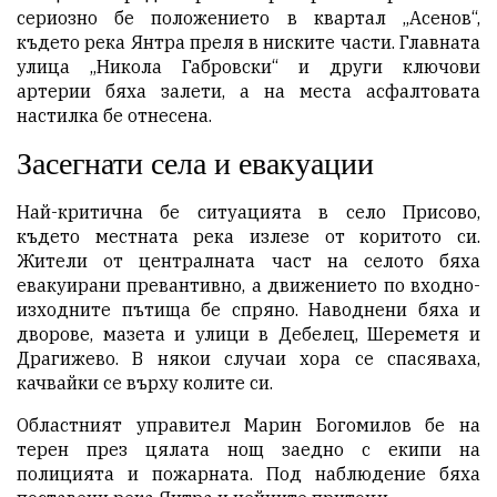
сериозно бе положението в квартал „Асенов“,
където река Янтра преля в ниските части. Главната
улица „Никола Габровски“ и други ключови
артерии бяха залети, а на места асфалтовата
настилка бе отнесена.
Засегнати села и евакуации
Най-критична бе ситуацията в село Присово,
където местната река излезе от коритото си.
Жители от централната част на селото бяха
евакуирани превантивно, а движението по входно-
изходните пътища бе спряно. Наводнени бяха и
дворове, мазета и улици в Дебелец, Шереметя и
Драгижево. В някои случаи хора се спасяваха,
качвайки се върху колите си.
Областният управител Марин Богомилов бе на
терен през цялата нощ заедно с екипи на
полицията и пожарната. Под наблюдение бяха