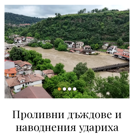
Проливни дъждове и
наводнения удариха