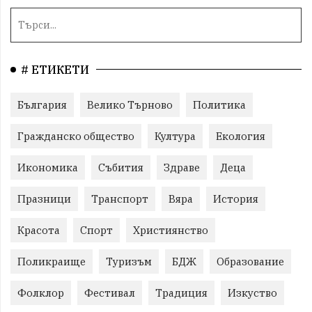
# ЕТИКЕТИ
България
Велико Търново
Политика
Гражданско общество
Култура
Екология
Икономика
Събития
Здраве
Деца
Празници
Транспорт
Вяра
История
Красота
Спорт
Християнство
Поликраище
Туризъм
БДЖ
Образование
Фолклор
Фестивал
Традиция
Изкуство