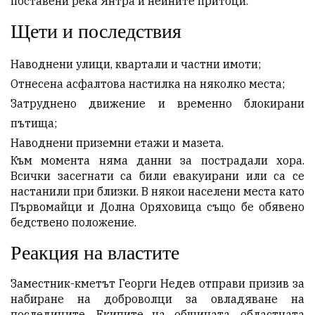
поставени река Янтра и нейните притоци.
Щети и последствия
Наводнени улици, квартали и частни имоти;
Отнесена асфалтова настилка на няколко места;
Затруднено движение и временно блокирани
пътища;
Наводнени приземни етажи и мазета.
Към момента няма данни за пострадали хора.
Всички засегнати са били евакуирани или са се
настанили при близки. В някои населени места като
Първомайци и Долна Оряховица също бе обявено
бедствено положение.
Реакция на властите
Заместник-кметът Георги Недев отправи призив за
набиране на доброволци за овладяване на
последиците. Екипите на общината, областната