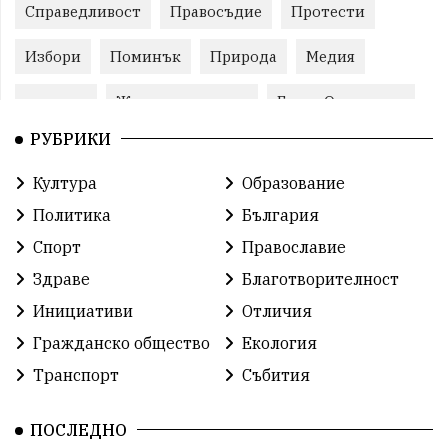
Справедливост
Правосъдие
Протести
Избори
Поминък
Природа
Медия
протест
Животновъдство
Горна Оряховица
РУБРИКИ
Култура
Образование
Политика
България
Спорт
Православие
Здраве
Благотворителност
Инициативи
Отличия
Гражданско общество
Екология
Транспорт
Събития
ПОСЛЕДНО