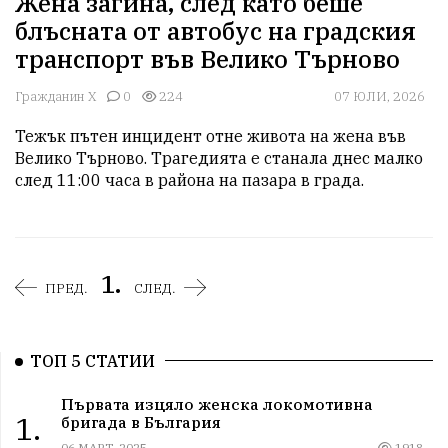
Жена загина, след като беше
блъсната от автобус на градския
транспорт във Велико Търново
Гражданин Х
0
224
07 ЮЛИ, 2026
Тежък пътен инцидент отне живота на жена във 
Велико Търново. Трагедията е станала днес малко 
след 11:00 часа в района на пазара в града.
1.
ПРЕД.
СЛЕД.
ТОП 5 СТАТИИ
Първата изцяло женска локомотивна
1.
бригада в България
06 МАРТ, 2025
1918