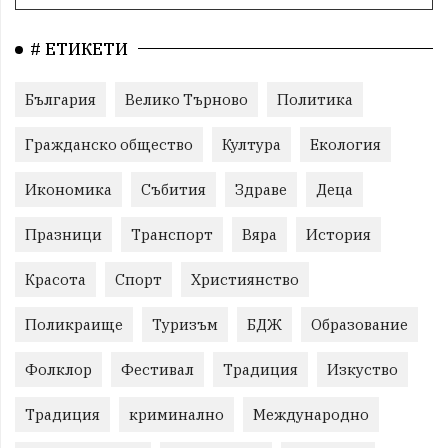
# ЕТИКЕТИ
България
Велико Търново
Политика
Гражданско общество
Култура
Екология
Икономика
Събития
Здраве
Деца
Празници
Транспорт
Вяра
История
Красота
Спорт
Християнство
Поликраище
Туризъм
БДЖ
Образование
Фолклор
Фестивал
Традиция
Изкуство
Традиция
криминално
Международно