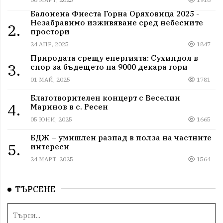
Балонена Фиеста Горна Оряховица 2025 -
Незабравимо изживяване сред небесните
2.
простори
24 АПР, 2025
1847
Природата срещу енергията: Сухиндол в
3.
спор за бъдещето на 9000 декара гори
01 МАЙ, 2025
1781
Благотворителен концерт с Веселин
4.
Маринов в с. Ресен
05 ЮНИ, 2025
1665
БДЖ – умишлен разпад в полза на частните
5.
интереси
24 МАРТ, 2025
1564
ТЪРСЕНЕ