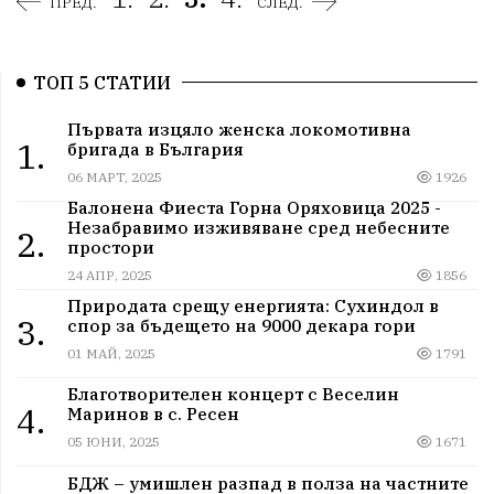
ПРЕД.
СЛЕД.
ТОП 5 СТАТИИ
Първата изцяло женска локомотивна
1.
бригада в България
06 МАРТ, 2025
1926
Балонена Фиеста Горна Оряховица 2025 -
Незабравимо изживяване сред небесните
2.
простори
24 АПР, 2025
1856
Природата срещу енергията: Сухиндол в
3.
спор за бъдещето на 9000 декара гори
01 МАЙ, 2025
1791
Благотворителен концерт с Веселин
4.
Маринов в с. Ресен
05 ЮНИ, 2025
1671
БДЖ – умишлен разпад в полза на частните