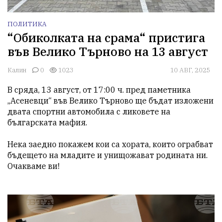
ПОЛИТИКА
“Обиколката на срама“ пристига
във Велико Търново на 13 август
Калин
0
1023
10 АВГ, 2025
В сряда, 13 август, от 17:00 ч. пред паметника 
„Асеневци“ във Велико Търново ще бъдат изложени 
двата спортни автомобила с ликовете на 
българската мафия.

Нека заедно покажем кои са хората, които ограбват 
бъдещето на младите и унищожават родината ни.

Очакваме ви!