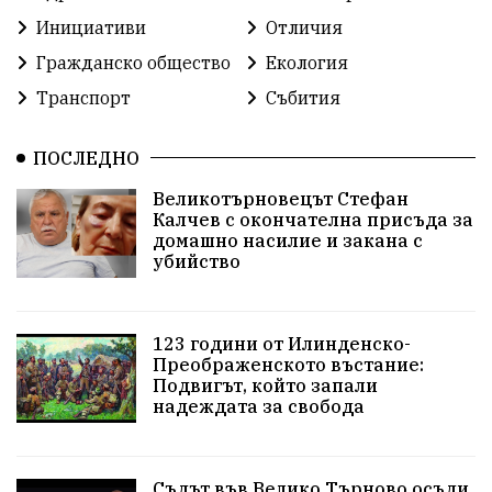
Инициативи
Отличия
Гражданско общество
Екология
Транспорт
Събития
ПОСЛЕДНО
Великотърновецът Стефан
Калчев с окончателна присъда за
домашно насилие и закана с
убийство
123 години от Илинденско-
Преображенското въстание:
Подвигът, който запали
надеждата за свобода
Съдът във Велико Търново осъди