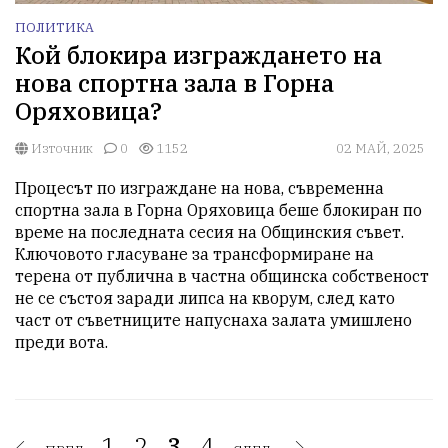
ПОЛИТИКА
Кой блокира изграждането на
нова спортна зала в Горна
Оряховица?
Източник
0
1152
02 МАЙ, 2025
Процесът по изграждане на нова, съвременна 
спортна зала в Горна Оряховица беше блокиран по 
време на последната сесия на Общинския съвет. 
Ключовото гласуване за трансформиране на 
терена от публична в частна общинска собственост 
не се състоя заради липса на кворум, след като 
част от съветниците напуснаха залата умишлено 
преди вота.
1.
2.
3.
4.