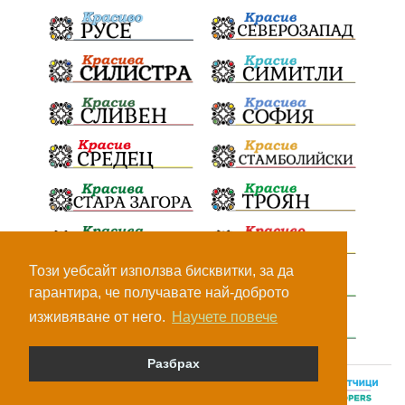
Този уебсайт използва бисквитки, за да
гарантира, че получавате най-доброто
изживяване от него.
Научете повече
Разбрах
© Всички права са запазени, 2026.