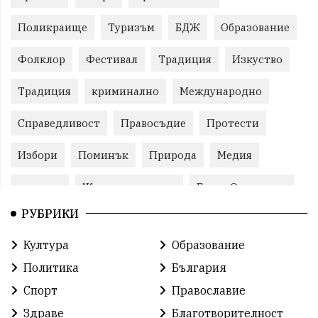
Поликраище
Туризъм
БДЖ
Образование
Фолклор
Фестивал
Традиция
Изкуство
Традиция
криминално
Международно
Справедливост
Правосъдие
Протести
Избори
Поминък
Природа
Медия
протест
Животновъдство
Горна Оряховица
РУБРИКИ
Култура
Образование
Политика
България
Спорт
Православие
Здраве
Благотворителност