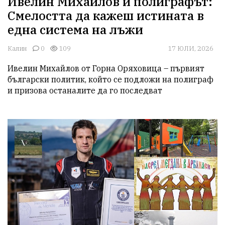
Ивелин Михайлов и полиграфът:
Смелостта да кажеш истината в
една система на лъжи
Калин
0
109
17 ЮЛИ, 2026
Ивелин Михайлов от Горна Оряховица – първият 
български политик, който се подложи на полиграф 
и призова останалите да го последват