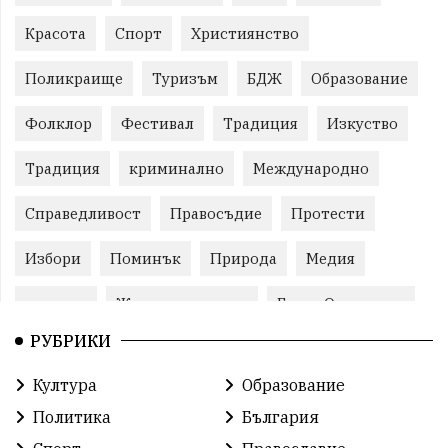
Красота
Спорт
Християнство
Поликраище
Туризъм
БДЖ
Образование
Фолклор
Фестивал
Традиция
Изкуство
Традиция
криминално
Международно
Справедливост
Правосъдие
Протести
Избори
Поминък
Природа
Медия
протест
Животновъдство
Горна Оряховица
РУБРИКИ
Култура
Образование
Политика
България