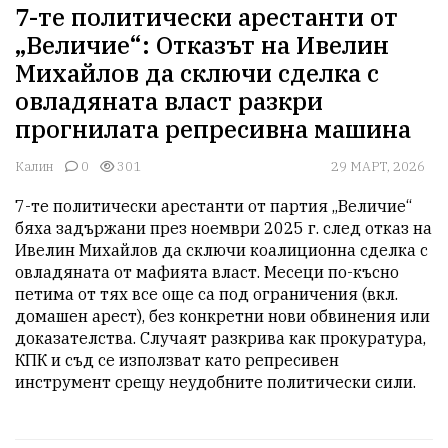
7-те политически арестанти от
„Величие“: Отказът на Ивелин
Михайлов да сключи сделка с
овладяната власт разкри
прогнилата репресивна машина
Калин
0
301
29 МАРТ, 2026
7-те политически арестанти от партия „Величие“ 
бяха задържани през ноември 2025 г. след отказ на 
Ивелин Михайлов да сключи коалиционна сделка с 
овладяната от мафията власт. Месеци по-късно 
петима от тях все още са под ограничения (вкл. 
домашен арест), без конкретни нови обвинения или 
доказателства. Случаят разкрива как прокуратура, 
КПК и съд се използват като репресивен 
инструмент срещу неудобните политически сили.