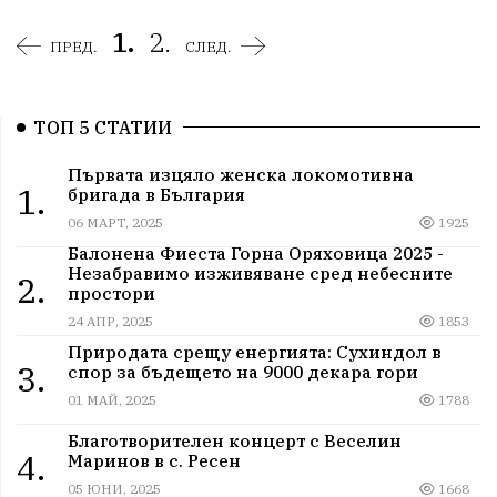
1.
2.
ПРЕД.
СЛЕД.
ТОП 5 СТАТИИ
Първата изцяло женска локомотивна
1.
бригада в България
06 МАРТ, 2025
1925
Балонена Фиеста Горна Оряховица 2025 -
Незабравимо изживяване сред небесните
2.
простори
24 АПР, 2025
1853
Природата срещу енергията: Сухиндол в
3.
спор за бъдещето на 9000 декара гори
01 МАЙ, 2025
1788
Благотворителен концерт с Веселин
4.
Маринов в с. Ресен
05 ЮНИ, 2025
1668