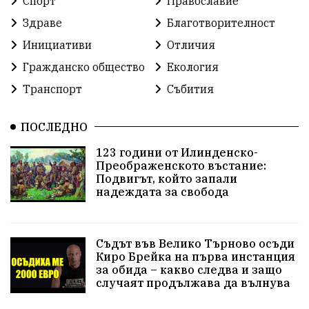
Спорт
Православие
Здраве
Благотворителност
Инициативи
Отличия
Гражданско общество
Екология
Транспорт
Събития
ПОСЛЕДНО
123 години от Илинденско-
Преображенското въстание:
Подвигът, който запали
надеждата за свобода
Съдът във Велико Търново осъди
Киро Брейка на първа инстанция
за обида – какво следва и защо
случаят продължава да вълнува