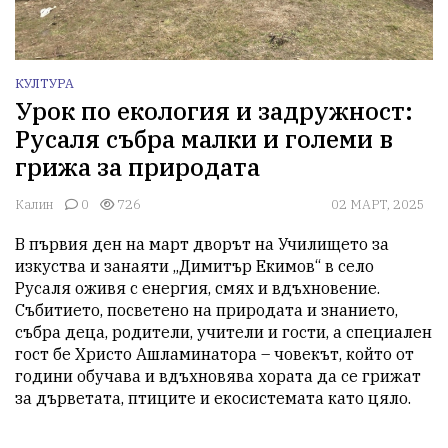
КУЛТУРА
Урок по екология и задружност:
Русаля събра малки и големи в
грижа за природата
Калин
0
726
02 МАРТ, 2025
В първия ден на март дворът на Училището за 
изкуства и занаяти „Димитър Екимов“ в село 
Русаля оживя с енергия, смях и вдъхновение. 
Събитието, посветено на природата и знанието, 
събра деца, родители, учители и гости, а специален 
гост бе Христо Ашламинатора – човекът, който от 
години обучава и вдъхновява хората да се грижат 
за дърветата, птиците и екосистемата като цяло.