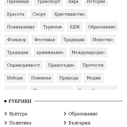
Празници
Транспорт
Вяра
История
Красота
Спорт
Християнство
Поликраище
Туризъм
БДЖ
Образование
Фолклор
Фестивал
Традиция
Изкуство
Традиция
криминално
Международно
Справедливост
Правосъдие
Протести
Избори
Поминък
Природа
Медия
протест
Животновъдство
Горна Оряховица
РУБРИКИ
Култура
Образование
Политика
България