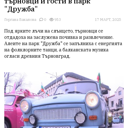
търновци и гости в парк
"Дружба"
Гергана Бакалова
0
953
17 МАРТ, 2025
Под ярките лъчи на слънцето, търновци се 
отдадоха на заслужена почивка и развлечение. 
Алеите на парк "Дружба" се запълниха с енергията 
на фолклорните танци, а балканската музика 
огласи древния Търновград.