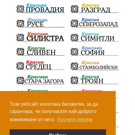
Този уебсайт използва бисквитки, за да
гарантира, че получавате най-доброто
изживяване от него.
Научете повече