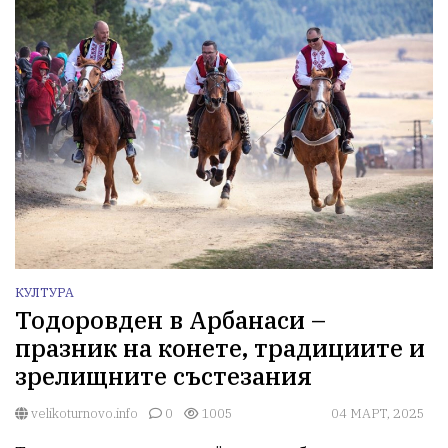
КУЛТУРА
Тодоровден в Арбанаси –
празник на конете, традициите и
зрелищните състезания
velikoturnovo.info
0
1005
04 МАРТ, 2025