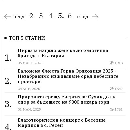
2.
3.
4.
5.
6.
ПРЕД.
СЛЕД.
ТОП 5 СТАТИИ
Първата изцяло женска локомотивна
1.
бригада в България
06 МАРТ, 2025
1918
Балонена Фиеста Горна Оряховица 2025 -
Незабравимо изживяване сред небесните
2.
простори
24 АПР, 2025
1847
Природата срещу енергията: Сухиндол в
3.
спор за бъдещето на 9000 декара гори
01 МАЙ, 2025
1781
Благотворителен концерт с Веселин
4.
Маринов в с. Ресен