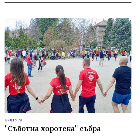
КУЛТУРА
"Съботна хоротека" събра