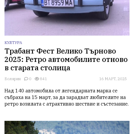
КУЛТУРА
Трабант Фест Велико Търново
2025: Ретро автомобилите отново
в старата столица
Болярин
0
841
16 МАРТ, 2025
Над 140 автомобила от легендарната марка се 
събраха на 15 март, за да зарадват любителите на 
ретро возилата с атрактивно шествие и състезание.