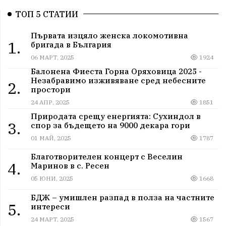
ТОП 5 СТАТИИ
Първата изцяло женска локомотивна
1.
бригада в България
06 МАРТ, 2025
1924
Балонена Фиеста Горна Оряховица 2025 -
Незабравимо изживяване сред небесните
2.
простори
24 АПР, 2025
1851
Природата срещу енергията: Сухиндол в
3.
спор за бъдещето на 9000 декара гори
01 МАЙ, 2025
1787
Благотворителен концерт с Веселин
4.
Маринов в с. Ресен
05 ЮНИ, 2025
1668
БДЖ – умишлен разпад в полза на частните
5.
интереси
24 МАРТ, 2025
1567