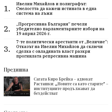
Ивелин Михайлов и полиграфът:
1.
Смелостта да кажеш истината в една
система на лъжи
„Прогресивна България“ печели
2.
убедително парламентарните избори на
19 април 2026 г.
7-те политически арестанти от „Величие“:
3.
Отказът на Ивелин Михайлов да сключи
сделка с овладяната власт разкри
прогнилата репресивна машина
Предишна
Сагата Киро Брейка – адвокат
Расташки: „Новите са като старите“ –
институциите продължават да
бездействат