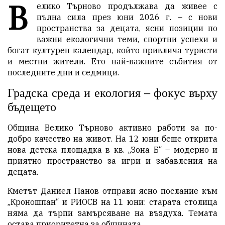
В
елико Търново продължава да живее с
пълна сила през юни 2026 г. – с нови
пространства за децата, ясни позиции по
важни екологични теми, спортни успехи и
богат културен календар, който привлича туристи
и местни жители. Ето най-важните събития от
последните дни и седмици.
Градска среда и екология – фокус върху
бъдещето
Община Велико Търново активно работи за по-
добро качество на живот. На 12 юни беше открита
нова детска площадка в кв. „Зона Б“ – модерно и
приятно пространство за игри и забавления на
децата.
Кметът Даниел Панов отправи ясно послание към
„Кроношпан“ и РИОСВ на 11 юни: старата столица
няма да търпи замърсяване на въздуха. Темата
остава приоритетна за общината.