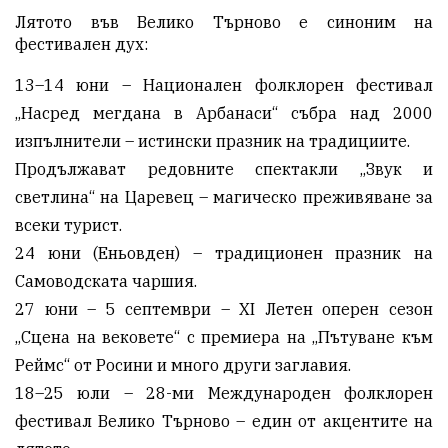
Лятото във Велико Търново е синоним на
фестивален дух:
13–14 юни – Национален фолклорен фестивал
„Насред мегдана в Арбанаси“ събра над 2000
изпълнители – истински празник на традициите.
Продължават редовните спектакли „Звук и
светлина“ на Царевец – магическо преживяване за
всеки турист.
24 юни (Еньовден) – традиционен празник на
Самоводската чаршия.
27 юни – 5 септември – XI Летен оперен сезон
„Сцена на вековете“ с премиера на „Пътуване към
Реймс“ от Росини и много други заглавия.
18–25 юли – 28-ми Международен фолклорен
фестивал Велико Търново – един от акцентите на