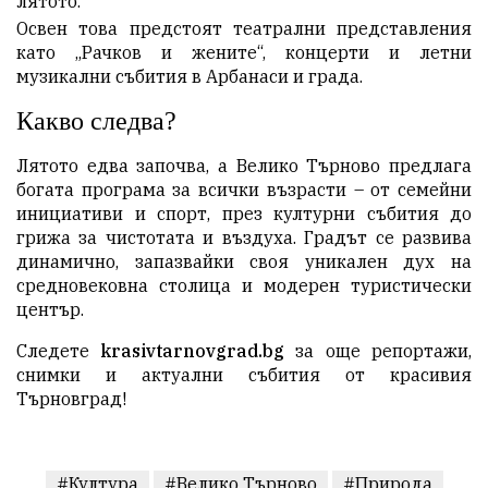
лятото.
Освен това предстоят театрални представления
като „Рачков и жените“, концерти и летни
музикални събития в Арбанаси и града.
Какво следва?
Лятото едва започва, а Велико Търново предлага
богата програма за всички възрасти – от семейни
инициативи и спорт, през културни събития до
грижа за чистотата и въздуха. Градът се развива
динамично, запазвайки своя уникален дух на
средновековна столица и модерен туристически
център.
Следете
krasivtarnovgrad.bg
за още репортажи,
снимки и актуални събития от красивия
Търновград!
#Култура
#Велико Търново
#Природа