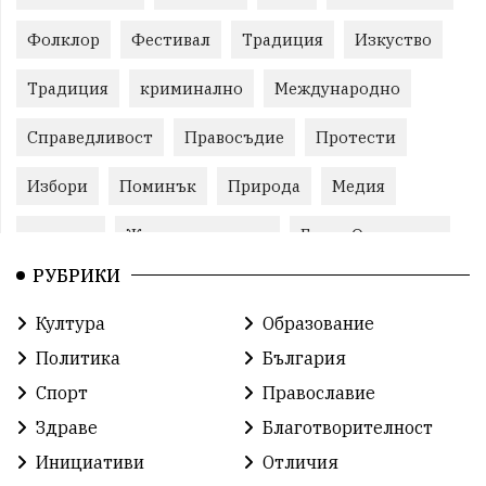
Фолклор
Фестивал
Традиция
Изкуство
Традиция
криминално
Международно
Справедливост
Правосъдие
Протести
Избори
Поминък
Природа
Медия
протест
Животновъдство
Горна Оряховица
РУБРИКИ
Култура
Образование
Политика
България
Спорт
Православие
Здраве
Благотворителност
Инициативи
Отличия