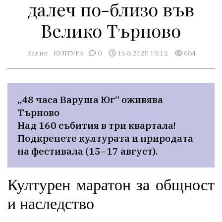
далеч по-близо във
Велико Търново
Калин
КУЛТУРА
0
16.8.2025 15:12
684
„48 часа Варуша Юг“ оживява 
Търново

Над 160 събития в три квартала! 
Подкрепете културата и природата 
на фестивала (15–17 август).
Културен маратон за общност
и наследство