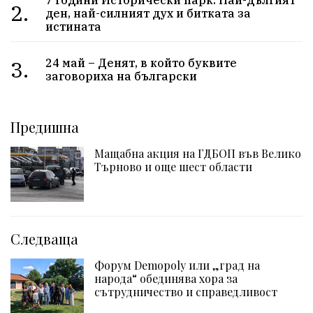
2.
ден, най-силният дух и битката за
истината
3.
24 май – Денят, в който буквите
заговориха на български
Предишна
Мащабна акция на ГДБОП във Велико
Търново и още шест области
Следваща
Форум Demopoly или „град на
народа“ обединява хора за
сътрудничество и справедливост