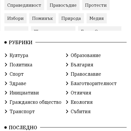
Справедливост
Правосъдие
Протести
Избори
Поминък
Природа
Медия
протест
Животновъдство
Горна Оряховица
РУБРИКИ
Култура
Образование
Политика
България
Спорт
Православие
Здраве
Благотворителност
Инициативи
Отличия
Гражданско общество
Екология
Транспорт
Събития
ПОСЛЕДНО