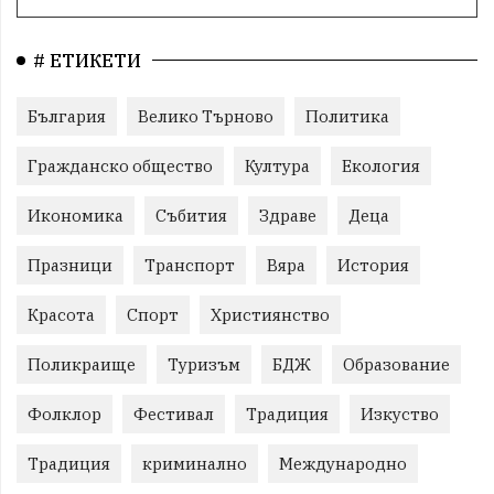
# ЕТИКЕТИ
България
Велико Търново
Политика
Гражданско общество
Култура
Екология
Икономика
Събития
Здраве
Деца
Празници
Транспорт
Вяра
История
Красота
Спорт
Християнство
Поликраище
Туризъм
БДЖ
Образование
Фолклор
Фестивал
Традиция
Изкуство
Традиция
криминално
Международно