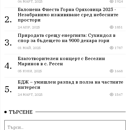
06 МАРТ, 2025
1924
Балонена Фиеста Горна Оряховица 2025 -
Незабравимо изживяване сред небесните
2.
простори
24 АПР, 2025
1851
Природата срещу енергията: Сухиндол в
3.
спор за бъдещето на 9000 декара гори
01 МАЙ, 2025
1787
Благотворителен концерт с Веселин
4.
Маринов в с. Ресен
05 ЮНИ, 2025
1668
БДЖ – умишлен разпад в полза на частните
5.
интереси
24 МАРТ, 2025
1567
ТЪРСЕНЕ