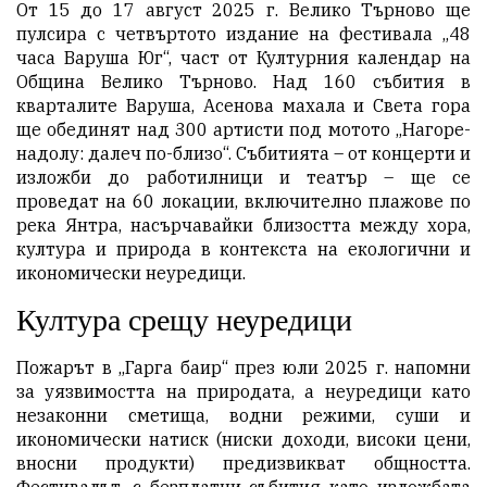
От 15 до 17 август 2025 г. Велико Търново ще
пулсира с четвъртото издание на фестивала „48
часа Варуша Юг“, част от Културния календар на
Община Велико Търново. Над 160 събития в
кварталите Варуша, Асенова махала и Света гора
ще обединят над 300 артисти под мотото „Нагоре-
надолу: далеч по-близо“. Събитията – от концерти и
изложби до работилници и театър – ще се
проведат на 60 локации, включително плажове по
река Янтра, насърчавайки близостта между хора,
култура и природа в контекста на екологични и
икономически неуредици.
Култура срещу неуредици
Пожарът в „Гарга баир“ през юли 2025 г. напомни
за уязвимостта на природата, а неуредици като
незаконни сметища, водни режими, суши и
икономически натиск (ниски доходи, високи цени,
вносни продукти) предизвикват общността.