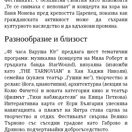
Фестивалът, с безплатни събития като изложбата
„Те се снимаха с непознат“ и концерта на хора на
Ваня Монева пред крепостта Царевец, показва как
гражданската активност може да съхрани
културното наследство и да вдъхнови промяна.
Разнообразие и близост
„48 часа Варуша Юг“ предлага шест тематични
програми: музикална (концерти на Мила Роберт и
гръцката банда StarWound), визуална (изложби
като „THE TARNOVIAN“ в Хан Хаджи Николи),
семейна (куклен театър „Гушни ме“), творчество и
релакс (йога, цианотипия), архитектурна (лекции за
Колю Фичето) и новата категория кино и театър
(филмът „Тихи наблюдатели“ на Елица Петкова).
Интерактивна карта от Есри България улеснява
навигацията, а плажът на Янтра става сцена за
творчество и отдих. Фестивалът свързва Велико
Търново със съседни градове като Габрово и
Дряново, подчертавайки добросъседството.