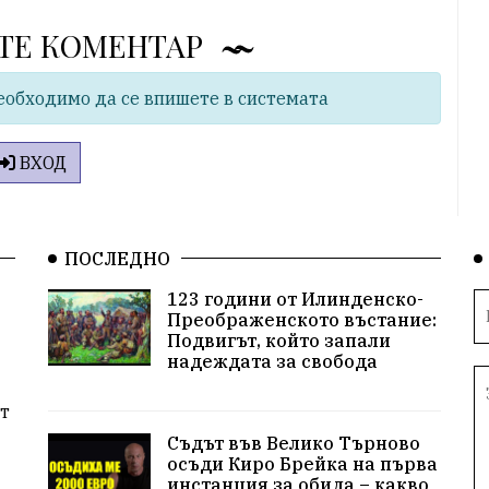
ТЕ КОМЕНТАР
еобходимо да се впишете в системата
ВХОД
ПОСЛЕДНО
123 години от Илинденско-
Преображенското въстание:
Подвигът, който запали
надеждата за свобода
т
Съдът във Велико Търново
осъди Киро Брейка на първа
инстанция за обида – какво