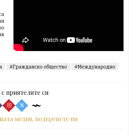
са
ан
ро
ав
а
#Гражданско общество
#Международно
 с приятелите си
шата медия, подкрепете ни