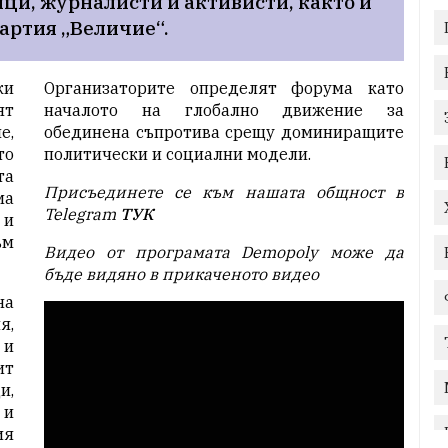
и, журналисти и активисти, както и 
артия „Величие“.
ки
Организаторите определят форума като
ят
началото на глобално движение за
е,
обединена съпротива срещу доминиращите
то
политически и социални модели.
та
Присъединете се към нашата общност в
ма
Telegram
ТУК
 и
ъм
Видео от програмата Demopoly може да
бъде видяно в прикаченото видео
на
я,
 и
ит
и,
 и
ия