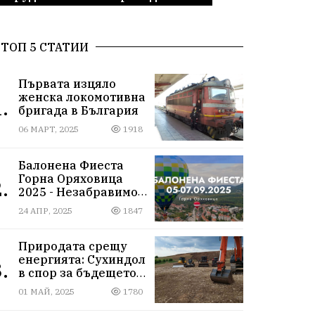
ТОП 5 СТАТИИ
Първата изцяло
женска локомотивна
.
бригада в България
06 МАРТ, 2025
1918
Балонена Фиеста
Горна Оряховица
.
2025 - Незабравимо
изживяване сред
24 АПР, 2025
1847
небесните простори
Природата срещу
енергията: Сухиндол
.
в спор за бъдещето
на 9000 декара гори
01 МАЙ, 2025
1780