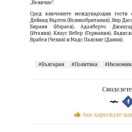
„Величие“.
Сред ключовите международни гости 
Дейвид Къртен (Великобритания), Яир Даг
Бирани (Израел), Адалберто Джануа
(Италия), Клаус Вебер (Германия), Ладисл
Врабел (Чехия) и Мадс Палсвиг (Дания).
#България
#Политика
#Икономик
Споделете
Ако харесвате на