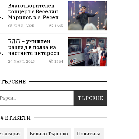
Благотворителен
концерт с Веселин
.
Маринов в с. Ресен
05 ЮНИ, 2025
1665
БДЖ – умишлен
разпад в полза на
.
частните интереси
24 МАРТ, 2025
1564
ТЪРСЕНЕ
# ЕТИКЕТИ
България
Велико Търново
Политика