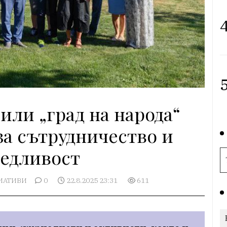
4
5
или „град на народа“
за сътрудничество и
едливост
ИАТИВИ
0
22.8.2025 23:31
611