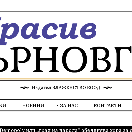
Издател БЛАЖЕНСТВО ЕООД
КИ
НОВИНИ
ЗА НАС
КОНТАКТИ
Demopoly или „град на народа“ обединява хора за 