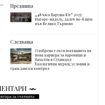
Предишна
„48 часа Варуша Юг“ 2025:
Нагоре-надолу, далеч по-близо
във Велико Търново
Следваща
Одобрена е експлоатацията на
нова кариера за варовици и
базалти в Сухиндол:
Екологични мерки, условия и
граждански контрол
МЕНТАРИ
нтара за статията