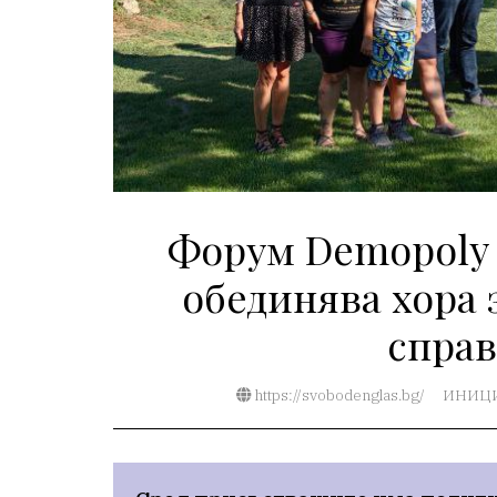
Форум Demopoly 
обединява хора 
справ
https://svobodenglas.bg/
ИНИЦ