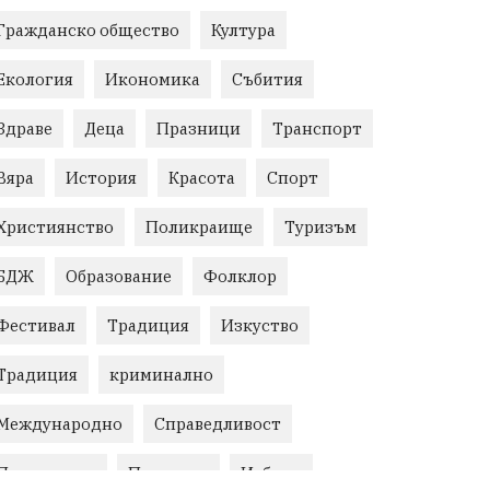
Гражданско общество
Култура
Екология
Икономика
Събития
Здраве
Деца
Празници
Транспорт
Вяра
История
Красота
Спорт
Християнство
Поликраище
Туризъм
БДЖ
Образование
Фолклор
Фестивал
Традиция
Изкуство
Традиция
криминално
Международно
Справедливост
Правосъдие
Протести
Избори