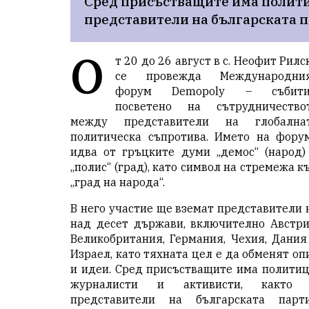
Сред присъстващите има политиц
представители на българската п
О
т 20 до 26 август в с. Неофит Рилс
се провежда Международни
форум Demopoly – събити
посветено на сътрудничество
между представители на глобална
политическа съпротива. Името на фору
идва от гръцките думи „демос“ (народ)
„полис“ (град), като символ на стремежа к
„град на народа“.
В него участие ще вземат представители 
над десет държави, включително Австри
Великобритания, Германия, Чехия, Дания
Израел, като тяхната цел е да обменят оп
и идеи. Сред присъстващите има политиц
журналисти и активисти, както
представители на българската парт