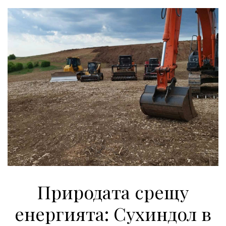
Природата срещу
енергията: Сухиндол в