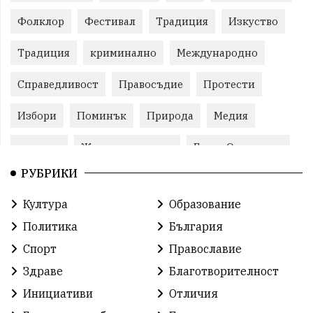
Фолклор
Фестивал
Традиция
Изкуство
Традиция
криминално
Международно
Справедливост
Правосъдие
Протести
Избори
Поминък
Природа
Медия
протест
Животновъдство
Горна Оряховица
РУБРИКИ
Култура
Образование
Политика
България
Спорт
Православие
Здраве
Благотворителност
Инициативи
Отличия