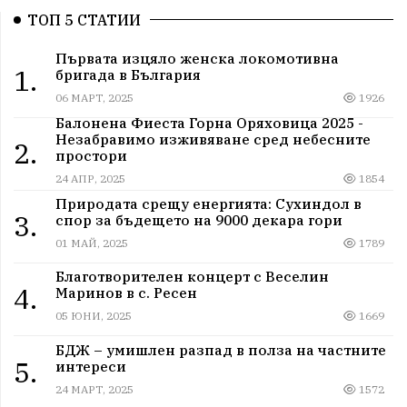
ТОП 5 СТАТИИ
Първата изцяло женска локомотивна
1.
бригада в България
06 МАРТ, 2025
1926
Балонена Фиеста Горна Оряховица 2025 -
Незабравимо изживяване сред небесните
2.
простори
24 АПР, 2025
1854
Природата срещу енергията: Сухиндол в
3.
спор за бъдещето на 9000 декара гори
01 МАЙ, 2025
1789
Благотворителен концерт с Веселин
4.
Маринов в с. Ресен
05 ЮНИ, 2025
1669
БДЖ – умишлен разпад в полза на частните
5.
интереси
24 МАРТ, 2025
1572