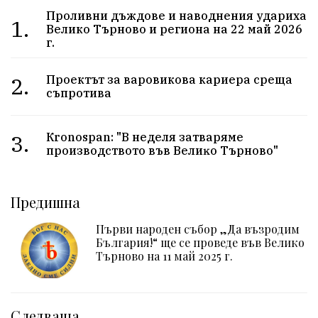
Проливни дъждове и наводнения удариха
1.
Велико Търново и региона на 22 май 2026
г.
2.
Проектът за варовикова кариера среща
съпротива
3.
Кrоnоѕраn: "B нeдeля зaтвapямe
пpoизвoдcтвoтo във Beлиĸo Tъpнoвo"
Предишна
Първи народен събор „Да възродим
България!“ ще се проведе във Велико
Търново на 11 май 2025 г.
Следваща