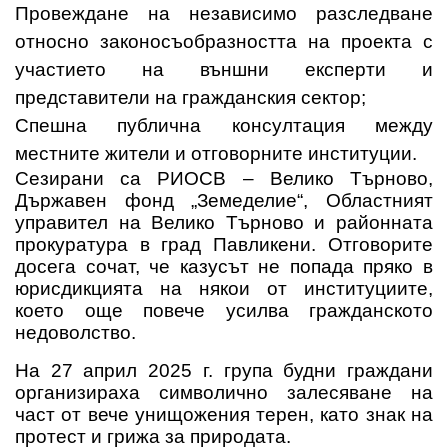
Провеждане на независимо разследване
относно законосъобразността на проекта с
участието на външни експерти и
представители на гражданския сектор;
Спешна публична консултация между
местните жители и отговорните институции.
Сезирани са РИОСВ – Велико Търново,
Държавен фонд „Земеделие“, Областният
управител на Велико Търново и районната
прокуратура в град Павликени.
Отговорите
досега сочат, че казусът не попада пряко в
юрисдикцията на някои от институциите,
което още повече усилва гражданското
недоволство.
На 27 април 2025 г. група будни граждани
организираха
символично залесяване на
част от вече унищожения терен
, като знак на
протест и грижа за природата.