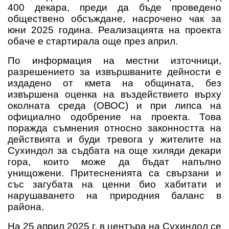
400 декара,
преди да бъде проведено
обществено обсъждане
, насрочено чак за
юни 2025 година. Реализацията на проекта
обаче е стартирала още през април.
По информация на местни източници,
разрешението за извършваните дейности е
издадено от кмета на общината
, без
извършена
оценка на въздействието върху
околната среда (ОВОС)
и при липса на
официално одобрение на проекта. Това
поражда съмнения относно законността на
действията и буди тревога у жителите на
Сухиндол за съдбата на още хиляди декари
гора, които може да бъдат напълно
унищожени. Притесненията са свързани и
със загубата на ценни био хабитати и
нарушаването на природния баланс в
района.
На 25 април 2025 г.
в центъра на Сухиндол се