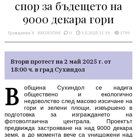
спор за бъдещето на
9000 декара гори
Гражданин Х
ЕКОЛОГИЯ
0
1.5.2025 11:19
1789
Втори протест на 2 май 2025 г. от 
18:00 ч. в град Сухиндол
В
община Сухиндол се надига
обществено и екологично
недоволство след масово изсичане на
гори и зелени площи, извършено в
подготовка за изграждането на
фотоволтаична централа. Проектът
предвижда застрояване на над 9000 декара
земя, а до момента вече са унищожени над