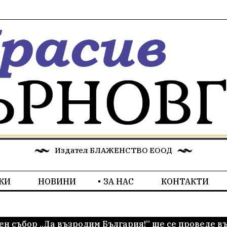
Издател БЛАЖЕНСТВО ЕООД
КИ
НОВИНИ
ЗА НАС
КОНТАКТИ
н събор „Да възродим България!“ ще се проведе във