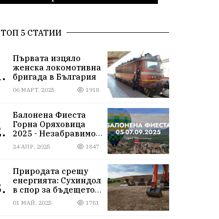
ТОП 5 СТАТИИ
Първата изцяло
женска локомотивна
.
бригада в България
06 МАРТ, 2025
1918
Балонена Фиеста
Горна Оряховица
.
2025 - Незабравимо
изживяване сред
24 АПР, 2025
1847
небесните простори
Природата срещу
енергията: Сухиндол
.
в спор за бъдещето
на 9000 декара гори
01 МАЙ, 2025
1781