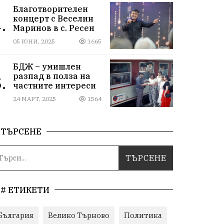
Благотворителен
концерт с Веселин
.
Маринов в с. Ресен
05 ЮНИ, 2025
1665
БДЖ – умишлен
разпад в полза на
.
частните интереси
24 МАРТ, 2025
1564
ТЪРСЕНЕ
# ЕТИКЕТИ
България
Велико Търново
Политика