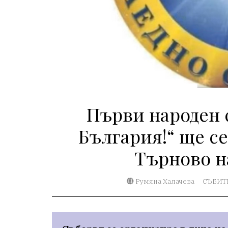
Първи народен 
България!“ ще с
Търново на
Румяна Халачева
СЪБИТ