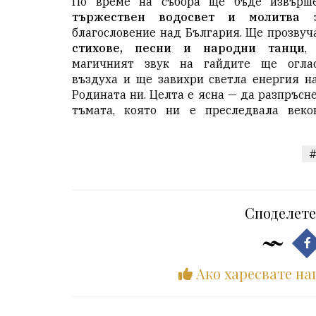
По време на събора ще бъде извърш
тържествен водосвет и молитва
з
благословение над България. Ще прозвуч
стихове, песни и народни танци
,
магичният звук на гайдите ще огла
въздуха и ще завихри светла енергия н
Родината ни. Целта е ясна — да разпръсн
тъмата, която ни е преследвала веко
#
Споделете
Ако харесвате на