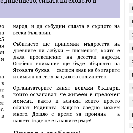
единението, силата на словото и 
во
наред, и да събудим силата в сърцето на
на
всеки българин.
25
Събитието ще припомни мъдростта на
ия
древните ни азбуки — писменост, която е
ои
дала просвещение на десетки народи.
им
Особено внимание ще бъде обърнато на
Ятовата буква
— свещен знак на българите
на
и символ на сила за цялото славянство.
 в
Организаторите канят
всички българи,
ят
които осъзнават, че живеем в преломен
 е
момент
, както и всички, които просто
м:
обичат Родината. Защото заедно можем
с.
много. Дошло е време за промяна — а
 в
нашето бъдеще е в нашите ръце!