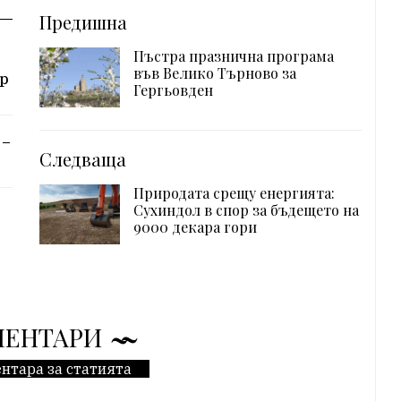
Предишна
Пъстра празнична програма
във Велико Търново за
ор
Гергьовден
 –
Следваща
Природата срещу енергията:
Сухиндол в спор за бъдещето на
9000 декара гори
МЕНТАРИ
нтара за статията