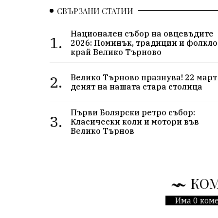
СВЪРЗАНИ СТАТИИ
Национален събор на овцевъдите
1.
2026: Поминък, традиции и фолкл
край Велико Търново
2.
Велико Търново празнува! 22 март
денят на нашата стара столица
Първи Болярски ретро събор:
3.
Класически коли и мотори във
Велико Търнов
КО
Има 0 коме