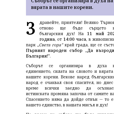
Съборът се организира в духа на 
вярата в нашите корени. 
З
дравейте, приятели! Велико Търно
отново ще бъде сърцето 
българския дух! На
11 май 20
година
, от
14:00 часа
, в живописн
парк
„Света гора“
край града, ще се съст
Първият народен събор „Да възрод
България!“
.
Съборът се организира в духа 
единението, силата на словото и вярата
нашите корени. Векове наред български
народ е очаквал своя спасител, но днес
време всички заедно да осъзнае
истинската промяна започва от самите на
Спасението няма да дойде отвън — то е
нашето единство, в нашата мисъл и дух!