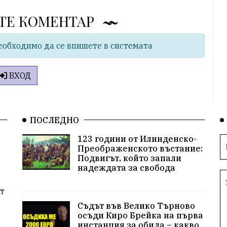
ТЕ КОМЕНТАР
еобходимо да се впишете в системата
ВХОД
ПОСЛЕДНО
123 години от Илинденско-
Преображенското въстание:
Подвигът, който запали
надеждата за свобода
т
Съдът във Велико Търново
осъди Киро Брейка на първа
инстанция за обида – какво