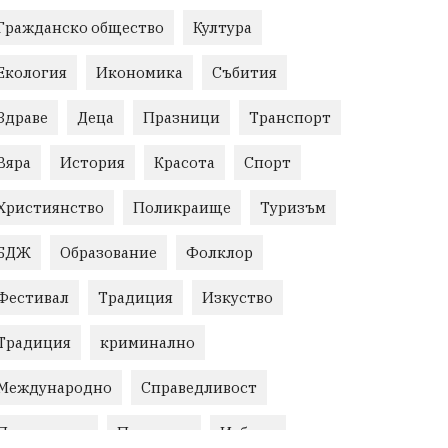
Гражданско общество
Култура
Екология
Икономика
Събития
Здраве
Деца
Празници
Транспорт
Вяра
История
Красота
Спорт
Християнство
Поликраище
Туризъм
БДЖ
Образование
Фолклор
Фестивал
Традиция
Изкуство
Традиция
криминално
Международно
Справедливост
Правосъдие
Протести
Избори