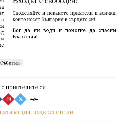
Входът е свободен!
ен
а
Споделяйте и поканете приятели и всички,
ат
които носят България в сърцето си!
 а
си
Бог да ни води и помогне да спасим
ад
България!
ем
ве
Събития
 с приятелите си
шата медия, подкрепете ни