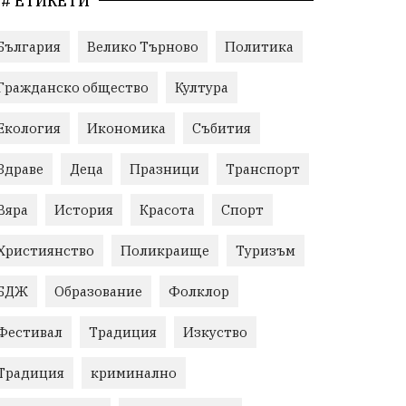
# ЕТИКЕТИ
България
Велико Търново
Политика
Гражданско общество
Култура
Екология
Икономика
Събития
Здраве
Деца
Празници
Транспорт
Вяра
История
Красота
Спорт
Християнство
Поликраище
Туризъм
БДЖ
Образование
Фолклор
Фестивал
Традиция
Изкуство
Традиция
криминално