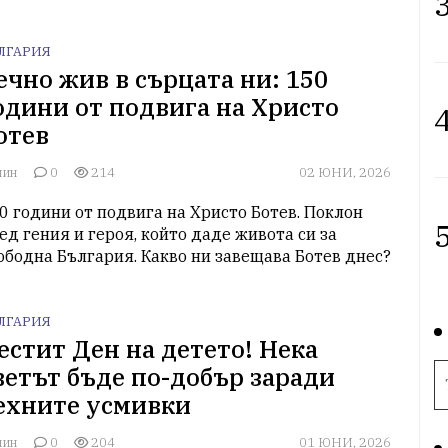
3
ЛГАРИЯ
ечно жив в сърцата ни: 150
одини от подвига на Христо
4
отев
лин
0
214
02 ЮНИ, 2026
0 години от подвига на Христо Ботев. Поклон 
5
ед гения и героя, който даде живота си за 
ободна България. Какво ни завещава Ботев днес?
ЛГАРИЯ
естит Ден на детето! Нека
ветът бъде по-добър заради
ехните усмивки
лин
0
204
01 ЮНИ, 2026