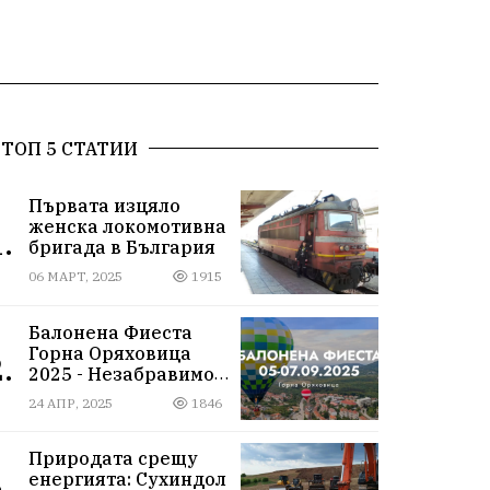
ТОП 5 СТАТИИ
Първата изцяло
женска локомотивна
.
бригада в България
06 МАРТ, 2025
1915
Балонена Фиеста
Горна Оряховица
.
2025 - Незабравимо
изживяване сред
24 АПР, 2025
1846
небесните простори
Природата срещу
енергията: Сухиндол