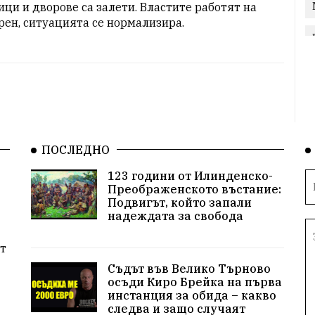
ици и дворове са залети. Властите работят на 
рен, ситуацията се нормализира.
ПОСЛЕДНО
123 години от Илинденско-
Преображенското въстание:
Подвигът, който запали
надеждата за свобода
т
Съдът във Велико Търново
осъди Киро Брейка на първа
инстанция за обида – какво
следва и защо случаят