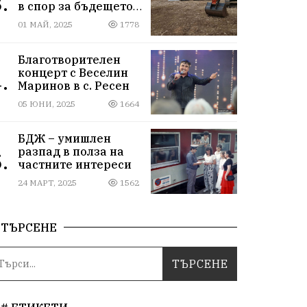
.
в спор за бъдещето
на 9000 декара гори
01 МАЙ, 2025
1778
Благотворителен
концерт с Веселин
.
Маринов в с. Ресен
05 ЮНИ, 2025
1664
БДЖ – умишлен
разпад в полза на
.
частните интереси
24 МАРТ, 2025
1562
ТЪРСЕНЕ