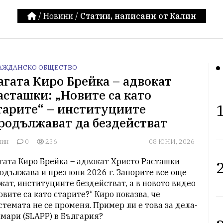
/
Новини
/
Статии, написани от Калин
АЖДАНСКО ОБЩЕСТВО
агата Киро Брейка – адвокат
асташки: „Новите са като
1
тарите“ – институциите
родължават да бездействат
лин
0
236
08 ЮНИ, 2026
гата Киро Брейка – адвокат Христо Расташки 
2
одължава и през юни 2026 г. Запорите все още 
жат, институциите бездействат, а в новото видео 
овите са като старите?“ Киро показва, че 
стемата не се променя. Пример ли е това за дела-
мари (SLAPP) в България?