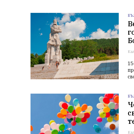
БЪ
В
г
Б
Ка
15
пр
св
БЪ
Ч
с
т
Ка