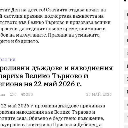
стит Ден на детето! Статията отдава почит на 
й-светлия празник, подчертава важността на 
тството във Велико Търново и призовава всички 
зрастни да отделят повече време, внимание и 
бов на малчуганите. Празник на усмивките, 
рите и бъдещето.
ОЛОГИЯ
роливни дъждове и наводнения
дариха Велико Търново и
егиона на 22 май 2026 г.
лин
0
258
23 МАЙ, 2026
 22 май 2026 г. проливни дъждове причиниха 
риозни наводнения във Велико Търново и 
олните села. Обявено е бедствено положение, 
акуирани са жители на Присово и Дебелец, а 