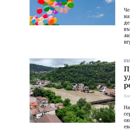
Че
на
де
въ
лю
иг
ЕК
П
у
р
Ка
На
се
ок
ев