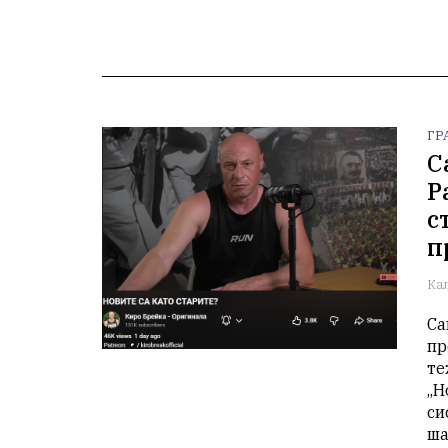
ГР
С
Р
с
п
Ка
Са
пр
те
„Н
си
ша