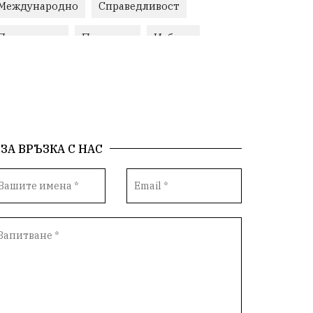
Международно
Справедливост
Правосъдие
Протести
Избори
Поминък
Природа
Медия
протест
Животновъдство
Горна Оряховица
ЗА ВРЪЗКА С НАС