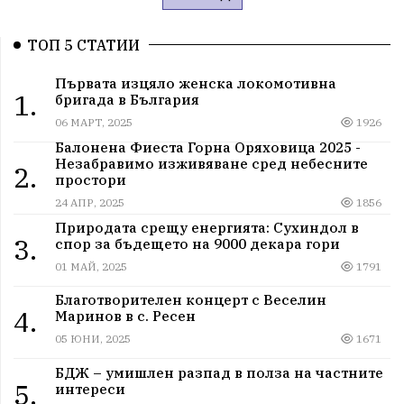
ТОП 5 СТАТИИ
Първата изцяло женска локомотивна
1.
бригада в България
06 МАРТ, 2025
1926
Балонена Фиеста Горна Оряховица 2025 -
Незабравимо изживяване сред небесните
2.
простори
24 АПР, 2025
1856
Природата срещу енергията: Сухиндол в
3.
спор за бъдещето на 9000 декара гори
01 МАЙ, 2025
1791
Благотворителен концерт с Веселин
4.
Маринов в с. Ресен
05 ЮНИ, 2025
1671
БДЖ – умишлен разпад в полза на частните
5.
интереси