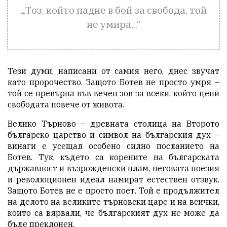
„Тоз, който падне в бой за свобода, той
не умира...“
Тези думи, написани от самия него, днес звучат
като пророчество. Защото Ботев не просто умря –
той се превърна във вечен зов за всеки, който цени
свободата повече от живота.
Велико Търново – древната столица на Второто
българско царство и символ на българския дух –
винаги е усещал особено силно посланието на
Ботев. Тук, където са корените на българската
държавност и възрожденски плам, неговата поезия
и революционен идеал намират естествен отзвук.
Защото Ботев не е просто поет. Той е продължител
на делото на великите търновски царе и на всички,
които са вярвали, че българският дух не може да
бъде преклонен.