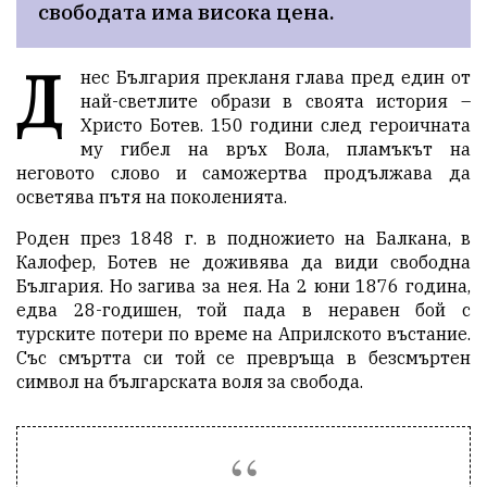
свободата има висока цена.
Д
нес България прекланя глава пред един от
най-светлите образи в своята история –
Христо Ботев. 150 години след героичната
му гибел на връх Вола, пламъкът на
неговото слово и саможертва продължава да
осветява пътя на поколенията.
Роден през 1848 г. в подножието на Балкана, в
Калофер, Ботев не доживява да види свободна
България. Но загива за нея. На 2 юни 1876 година,
едва 28-годишен, той пада в неравен бой с
турските потери по време на Априлското въстание.
Със смъртта си той се превръща в безсмъртен
символ на българската воля за свобода.