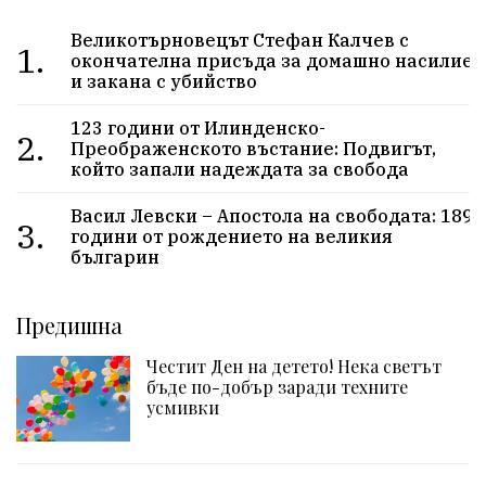
Великотърновецът Стефан Калчев с
1.
окончателна присъда за домашно насилие
и закана с убийство
123 години от Илинденско-
2.
Преображенското въстание: Подвигът,
който запали надеждата за свобода
Васил Левски – Апостола на свободата: 189
3.
години от рождението на великия
българин
Предишна
Честит Ден на детето! Нека светът
бъде по-добър заради техните
усмивки