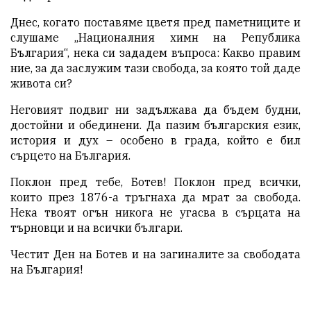
Днес, когато поставяме цветя пред паметниците и
слушаме „Националния химн на Република
България“, нека си зададем въпроса: Какво правим
ние, за да заслужим тази свобода, за която той даде
живота си?
Неговият подвиг ни задължава да бъдем будни,
достойни и обединени. Да пазим българския език,
история и дух – особено в града, който е бил
сърцето на България.
Поклон пред тебе, Ботев! Поклон пред всички,
които през 1876-а тръгнаха да мрат за свобода.
Нека твоят огън никога не угасва в сърцата на
търновци и на всички българи.
Честит Ден на Ботев и на загиналите за свободата
на България!