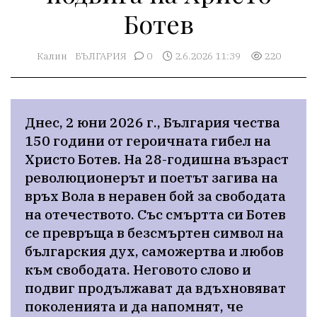
Ботев
Калин
БЪЛГАРИЯ
0
2.6.2026 11:39
220
Днес, 2 юни 2026 г., България чества 
150 години от героичната гибел на 
Христо Ботев. На 28-годишна възраст 
революционерът и поетът загива на 
връх Вола в неравен бой за свободата 
на отечеството. Със смъртта си Ботев 
се превръща в безсмъртен символ на 
българския дух, саможертва и любов 
към свободата. Неговото слово и 
подвиг продължават да вдъхновяват 
поколенията и да напомнят, че 