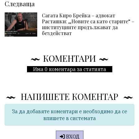
Следваща
Сагата Киро Брейка – адвокат
Расташки: „Новите са като старите“ –
институциите продължават да
бездействат
КОМЕНТАРИ
Има 0 коментара за статията
НАПИШЕТЕ КОМЕНТАР
За да добавяте коментари е необходимо да се
впишете в системата
ВХОД