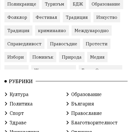
Поликраище
Туризъм
БДЖ
Образование
Фолклор
Фестивал
Традиция
Изкуство
Традиция
криминално
Международно
Справедливост
Правосъдие
Протести
Избори
Поминък
Природа
Медия
протест
Животновъдство
Горна Оряховица
РУБРИКИ
Култура
Образование
Политика
България
Спорт
Православие
Здраве
Благотворителност
Инициативи
Отличия