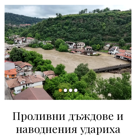
Проливни дъждове и
наводнения удариха