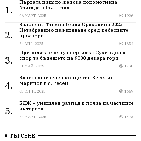
Първата изцяло женска локомотивна
1.
бригада в България
06 МАРТ, 2025
1926
Балонена Фиеста Горна Оряховица 2025 -
Незабравимо изживяване сред небесните
2.
простори
24 АПР, 2025
1854
Природата срещу енергията: Сухиндол в
3.
спор за бъдещето на 9000 декара гори
01 МАЙ, 2025
1790
Благотворителен концерт с Веселин
4.
Маринов в с. Ресен
05 ЮНИ, 2025
1669
БДЖ – умишлен разпад в полза на частните
5.
интереси
24 МАРТ, 2025
1573
ТЪРСЕНЕ