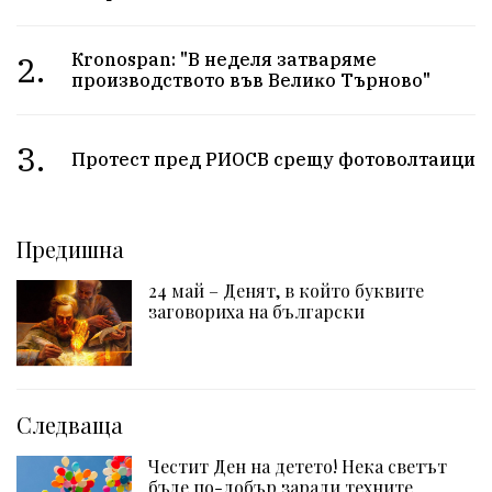
2.
Кrоnоѕраn: "B нeдeля зaтвapямe
пpoизвoдcтвoтo във Beлиĸo Tъpнoвo"
3.
Протест пред РИОСВ срещу фотоволтаици
Предишна
24 май – Денят, в който буквите
заговориха на български
Следваща
Честит Ден на детето! Нека светът
бъде по-добър заради техните