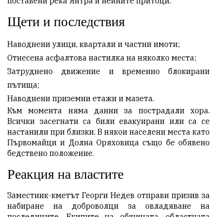
поставени река Янтра и нейните притоци.
Щети и последствия
Наводнени улици, квартали и частни имоти;
Отнесена асфалтова настилка на няколко места;
Затруднено движение и временно блокирани
пътища;
Наводнени приземни етажи и мазета.
Към момента няма данни за пострадали хора.
Всички засегнати са били евакуирани или са се
настанили при близки. В някои населени места като
Първомайци и Долна Оряховица също бе обявено
бедствено положение.
Реакция на властите
Заместник-кметът Георги Недев отправи призив за
набиране на доброволци за овладяване на
последиците. Екипите на общината, областната