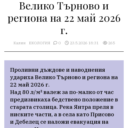
Велико Търново и
региона на 22 май 2026
г.
Калин
ЕКОЛОГИЯ
0
23.5.2026 18:31
265
Проливни дъждове и наводнения 
удариха Велико Търново и региона на 
22 май 2026 г.

Над 80 л/м² валеж за по-малко от час 
предизвикаха бедствено положение в 
старата столица. Река Янтра преля в 
ниските части, а в села като Присово 
и Дебелец се наложи евакуация на 