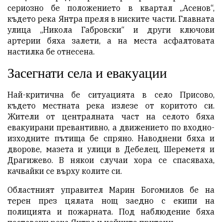
сериозно бе положението в квартал „Асенов“,
където река Янтра преля в ниските части. Главната
улица „Никола Габровски“ и други ключови
артерии бяха залети, а на места асфалтовата
настилка бе отнесена.
Засегнати села и евакуации
Най-критична бе ситуацията в село Присово,
където местната река излезе от коритото си.
Жители от централната част на селото бяха
евакуирани превантивно, а движението по входно-
изходните пътища бе спряно. Наводнени бяха и
дворове, мазета и улици в Дебелец, Шереметя и
Драгижево. В някои случаи хора се спасяваха,
качвайки се върху колите си.
Областният управител Марин Богомилов бе на
терен през цялата нощ заедно с екипи на
полицията и пожарната. Под наблюдение бяха