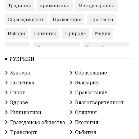
Традиция
криминално
Международно
Справедливост
Правосъдие
Протести
Избори
Поминък
Природа
Медия
протест
Животновъдство
Горна Оряховица
РУБРИКИ
Култура
Образование
Политика
България
Спорт
Православие
Здраве
Благотворителност
Инициативи
Отличия
Гражданско общество
Екология
Транспорт
Събития