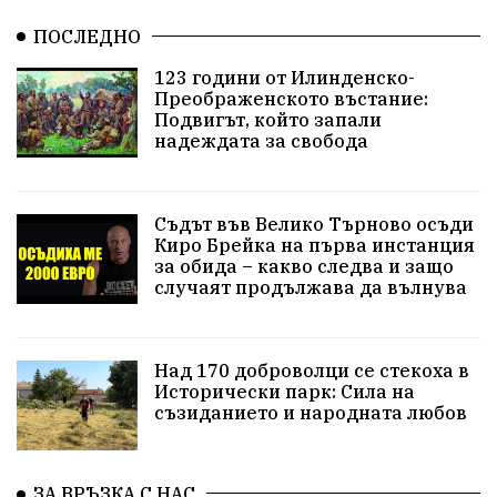
ПОСЛЕДНО
123 години от Илинденско-
Преображенското въстание:
Подвигът, който запали
надеждата за свобода
Съдът във Велико Търново осъди
Киро Брейка на първа инстанция
за обида – какво следва и защо
случаят продължава да вълнува
Над 170 доброволци се стекоха в
Исторически парк: Сила на
съзиданието и народната любов
ЗА ВРЪЗКА С НАС