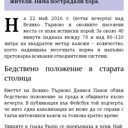
жители. Няма пострадали хора.
Н
а 22 май 2026 г. (петък вечерта) над
Велико Търново и околните населени
места се изля истински порой. За около 40
минути паднаха между 70 и над 80–120
литра на квадратен метър валежи – количество,
което надвишава месечната норма и напълно
претоварва всякакви отводнителни системи.
Бедствено положение в старата
столица
Кметът на Велико Търново Даниел Панов обяви
бедствено положение за града и общината късно
вечерта. В публикация във Фейсбук той подчерта,
че нито една канализация не може да се справи с
такъв интензивен валеж за толкова кратко време.
Улиците в града бързо се превърнаха в реки. Най-