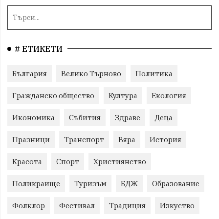
# ЕТИКЕТИ
България
Велико Търново
Политика
Гражданско общество
Култура
Екология
Икономика
Събития
Здраве
Деца
Празници
Транспорт
Вяра
История
Красота
Спорт
Християнство
Поликраище
Туризъм
БДЖ
Образование
Фолклор
Фестивал
Традиция
Изкуство