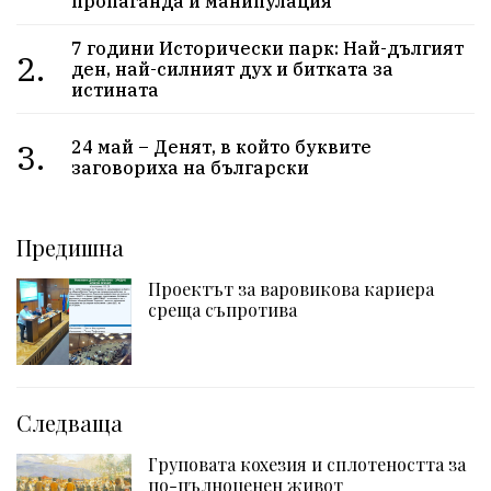
пропаганда и манипулация
7 години Исторически парк: Най-дългият
2.
ден, най-силният дух и битката за
истината
3.
24 май – Денят, в който буквите
заговориха на български
Предишна
Проектът за варовикова кариера
среща съпротива
Следваща
Груповата кохезия и сплотеността за
по-пълноценен живот