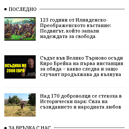
ПОСЛЕДНО
123 години от Илинденско-
Преображенското въстание:
Подвигът, който запали
надеждата за свобода
Съдът във Велико Търново осъди
Киро Брейка на първа инстанция
за обида – какво следва и защо
случаят продължава да вълнува
Над 170 доброволци се стекоха в
Исторически парк: Сила на
съзиданието и народната любов
ЗА ВРЪЗКА С НАС