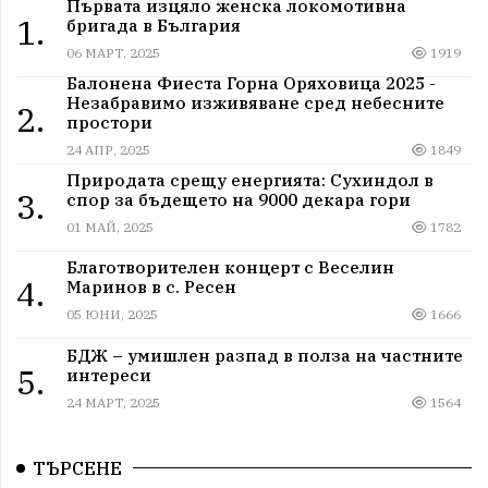
Първата изцяло женска локомотивна
1.
бригада в България
06 МАРТ, 2025
1919
Балонена Фиеста Горна Оряховица 2025 -
Незабравимо изживяване сред небесните
2.
простори
24 АПР, 2025
1849
Природата срещу енергията: Сухиндол в
3.
спор за бъдещето на 9000 декара гори
01 МАЙ, 2025
1782
Благотворителен концерт с Веселин
4.
Маринов в с. Ресен
05 ЮНИ, 2025
1666
БДЖ – умишлен разпад в полза на частните
5.
интереси
24 МАРТ, 2025
1564
ТЪРСЕНЕ