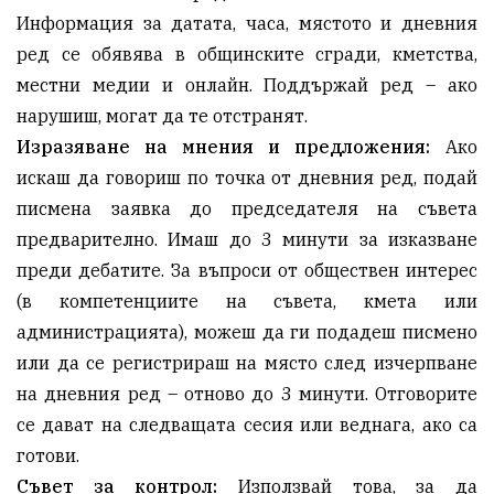
Информация за датата, часа, мястото и дневния
ред се обявява в общинските сгради, кметства,
местни медии и онлайн. Поддържай ред – ако
нарушиш, могат да те отстранят.
Изразяване на мнения и предложения:
Ако
искаш да говориш по точка от дневния ред, подай
писмена заявка до председателя на съвета
предварително. Имаш до 3 минути за изказване
преди дебатите. За въпроси от обществен интерес
(в компетенциите на съвета, кмета или
администрацията), можеш да ги подадеш писмено
или да се регистрираш на място след изчерпване
на дневния ред – отново до 3 минути. Отговорите
се дават на следващата сесия или веднага, ако са
готови.
Съвет за контрол:
Използвай това, за да