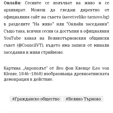
Онлайн:
Сесиите се излъчват на живо и се
архивират. Можеш да гледаш директно от
официалния сайт на съвета (savet.veliko-tarnovo.bg)
в разделите "На живо" или "Онлайн заседания".
Също така, всички сесии са достъпни в официалния
YouTube канал на Великотърновския общински
съвет (@CouncilVT), където има записи от минали
заседания и живи стриймове.
Картина „Акрополът“ от Лео фон Кленце (Leo von
Klenze, 1846–1868) изобразяваща древноатинската
демокрация в действие.
#Гражданско общество
#Велико Търново