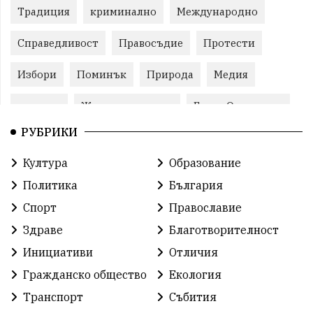
Традиция
криминално
Международно
Справедливост
Правосъдие
Протести
Избори
Поминък
Природа
Медия
протест
Животновъдство
Горна Оряховица
РУБРИКИ
Култура
Образование
Политика
България
Спорт
Православие
Здраве
Благотворителност
Инициативи
Отличия
Гражданско общество
Екология
Транспорт
Събития