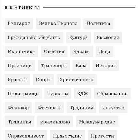
# ЕТИКЕТИ
България
Велико Търново
Политика
Гражданско общество
Култура
Екология
Икономика
Събития
Здраве
Деца
Празници
Транспорт
Вяра
История
Красота
Спорт
Християнство
Поликраище
Туризъм
БДЖ
Образование
Фолклор
Фестивал
Традиция
Изкуство
Традиция
криминално
Международно
Справедливост
Правосъдие
Протести