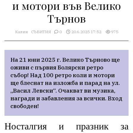
и мотори във Велико
Търнов
Калин
СЪБИТИЯ
0
20.6.2025 17:52
975
На 21 юни 2025 г. Велико Търново ще 
оживи с първия Болярски ретро 
събор! Над 100 ретро коли и мотори 
ще блеснат на изложба и парад на ул. 
„Васил Левски“. Очакват ви музика, 
награди и забавления за всички. Вход 
свободен!
Носталгия и празник за