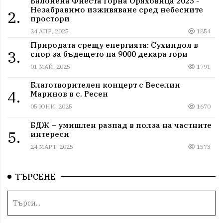
Балонена Фиеста Горна Оряховица 2025 -
Незабравимо изживяване сред небесните
2.
простори
24 АПР, 2025
1854
Природата срещу енергията: Сухиндол в
3.
спор за бъдещето на 9000 декара гори
01 МАЙ, 2025
1791
Благотворителен концерт с Веселин
4.
Маринов в с. Ресен
05 ЮНИ, 2025
1670
БДЖ – умишлен разпад в полза на частните
5.
интереси
24 МАРТ, 2025
1573
ТЪРСЕНЕ