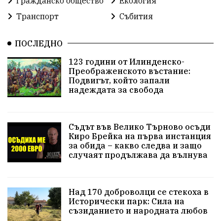
Гражданско общество
Екология
Транспорт
Събития
ПОСЛЕДНО
123 години от Илинденско-
Преображенското въстание:
Подвигът, който запали
надеждата за свобода
Съдът във Велико Търново осъди
Киро Брейка на първа инстанция
за обида – какво следва и защо
случаят продължава да вълнува
Над 170 доброволци се стекоха в
Исторически парк: Сила на
съзиданието и народната любов