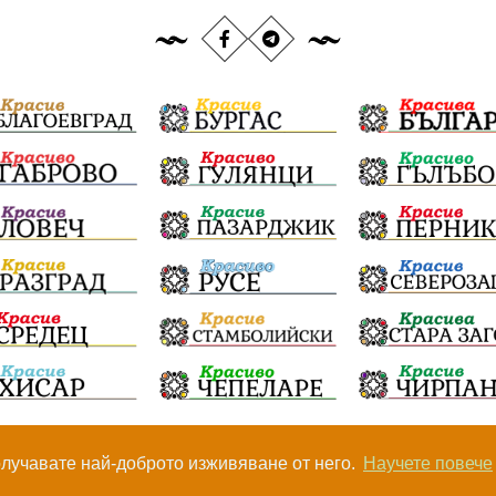
получавате най-доброто изживяване от него.
Научете повече