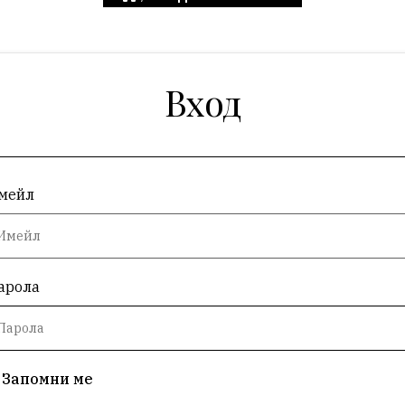
Вход
мейл
арола
Запомни ме