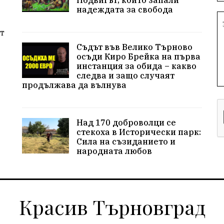
Подвигът, който запали
надеждата за свобода
т
Съдът във Велико Търново
осъди Киро Брейка на първа
инстанция за обида – какво
следва и защо случаят
продължава да вълнува
Над 170 доброволци се
стекоха в Исторически парк:
Сила на съзиданието и
народната любов
Красив Търновград