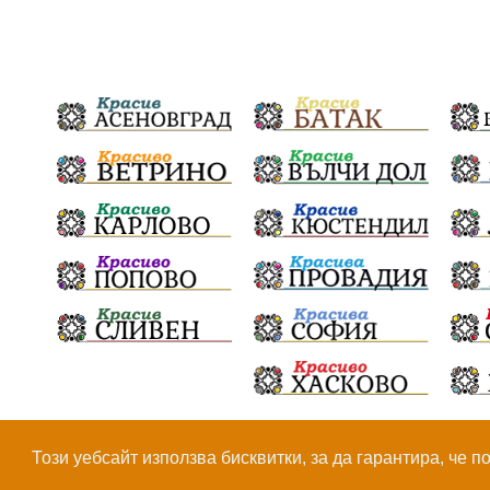
© Всички права са запазени, 2026.
Този уебсайт използва бисквитки, за да гарантира, че 