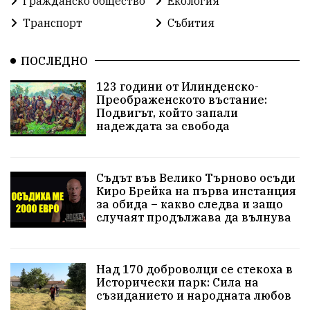
Гражданско общество
Екология
Транспорт
Събития
ПОСЛЕДНО
123 години от Илинденско-
Преображенското въстание:
Подвигът, който запали
надеждата за свобода
Съдът във Велико Търново осъди
Киро Брейка на първа инстанция
за обида – какво следва и защо
случаят продължава да вълнува
Над 170 доброволци се стекоха в
Исторически парк: Сила на
съзиданието и народната любов